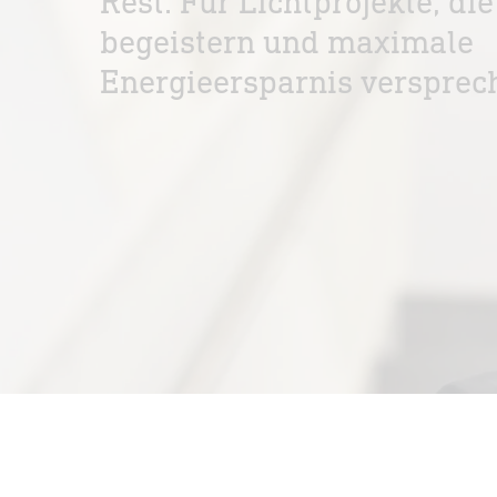
Rest. Für Lichtprojekte, d
begeistern und maximale
Energieersparnis versprec