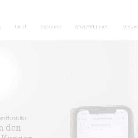
k
Licht
Systeme
Anwendungen
Servic
Suc
Suche
om Hersteller
n den