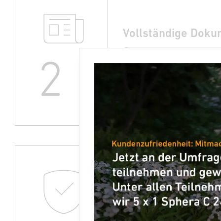
Vollständige Doku
System.
2
Sie erhalten eine 
STEINEL Connect A
All-in-one Lösung 
Notwendige System