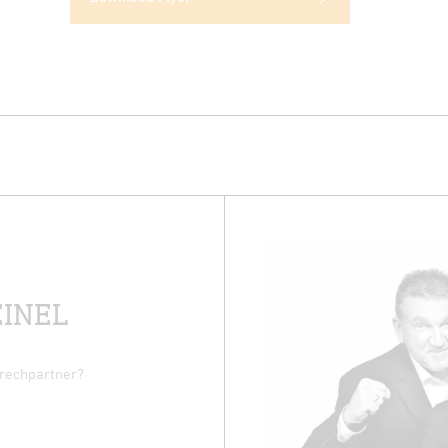
EINEL
prechpartner?