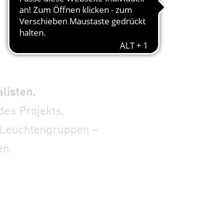
listen.
des Projekts,
n Leuchtengruppen –
en.