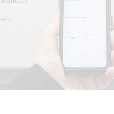
ie Kunden
hen.