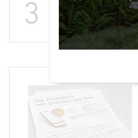
3
Zeit
vornehmen – da