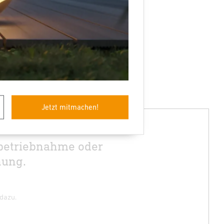
rtner.
Jetzt mitmachen!
nbetriebnahme oder
nung.
 dazu.