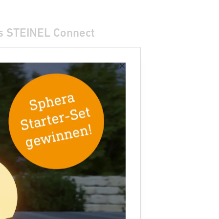
as STEINEL Connect
×
erechtigungen
in der
ems.
ster