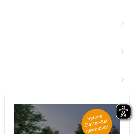
Licht
Sensoren
STEINEL Leuchten & Sensoren Online Shop
Unsere Mission
STEINEL Tools Online Shop
Kontakt
STEINEL Solutions
Newsletter anmelden
×
Ihre E-Mail Adresse