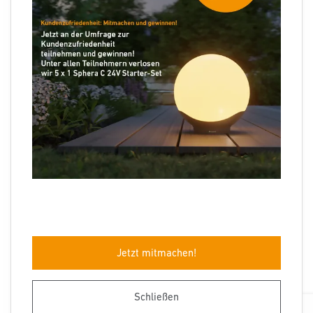
Folgen Sie uns
Sprachauswahl
Jetzt mitmachen!
Impressum
Datenschutz
Barrierefreiheit
AGB
Herstellergarantie
Entsorgungshinweise
Schließen