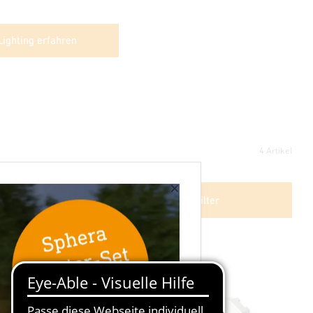
ighting erfahren
4 Artikel
×
Weitere Filter