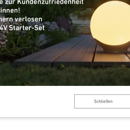
nenten - Professional Line
Systemkomponenten - Profes
er PB4-Bluetooth
Relais REL5A-Blueto
Schließen