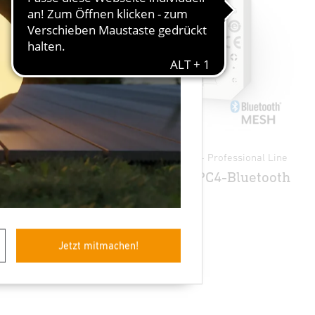
sional Line
Systemkomponenten - Professional Line
oth
Tasterkoppler PC4-Bluetooth
Jetzt mitmachen!