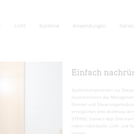
k
Licht
Systeme
Anwendungen
Servic
Suc
Suche
Einfach nachrüst
Systemkomponenten zur Steueru
revolutionieren das Management 
Dimmer und Steuerungsmodule l
ermöglichen eine drahtlose Ver
STEINEL Connect App. Dies kann 
indem individuelle Licht- und S
können.