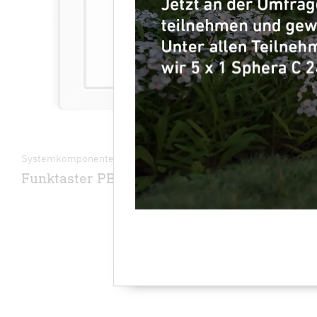
Systemkomponenten - Professional Line
Systemkompo
Funktaster PB2-Bluetooth
Funktast