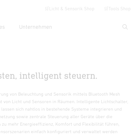
🛒Licht & Sensorik Shop
🛒Tools Shop
es
Unternehmen
Suche
hbegriff eingeben
en, intelligent steuern.
ng von Beleuchtung und Sensorik mittels Bluetooth Mesh
von Licht und Sensoren in Räumen. Intelligente Lichtschalter,
assen sich nahtlos in bestehende Systeme integrieren und
netzung sowie zentrale Steuerung aller Geräte über die
zu mehr Energieeffizienz, Komfort und Flexibilität führen,
ensorszenarien einfach konfiguriert und verwaltet werden