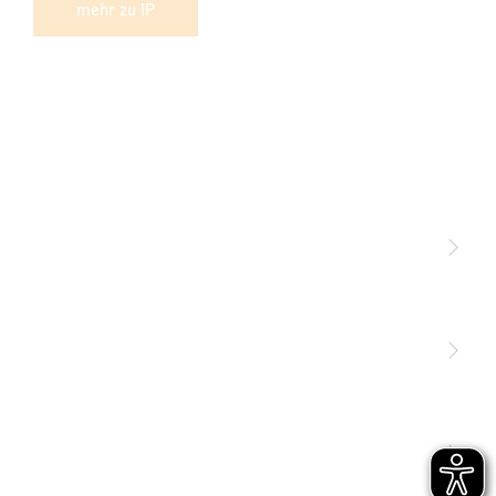
mehr zu IP
Licht
Sensoren
STEINEL Leuchten & Sensoren Online Shop
Unsere Mission
STEINEL Tools Online Shop
Kontakt
STEINEL Solutions