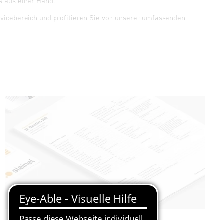
 aus einer Hand.
rvicebereich und profitieren Sie von unserer umfassenden