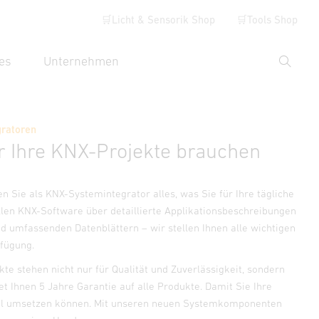
🛒Licht & Sensorik Shop
🛒Tools Shop
es
Unternehmen
Suche
hbegriff eingeben
gratoren
ür Ihre KNX-Projekte brauchen
n Sie als KNX-Systemintegrator alles, was Sie für Ihre tägliche
llen KNX-Software über detaillierte Applikationsbeschreibungen
d umfassenden Datenblättern – wir stellen Ihnen alle wichtigen
rfügung.
e stehen nicht nur für Qualität und Zuverlässigkeit, sondern
tet Ihnen 5 Jahre Garantie auf alle Produkte. Damit Sie Ihre
hl umsetzen können. Mit unseren neuen Systemkomponenten