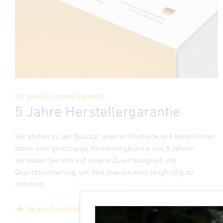
Ihr Vorteil. Unsere Garantie.
5 Jahre Herstellergarantie
Wir stehen zu der Qualität unserer Produkte und bieten Ihnen
daher eine großzügige Herstellergarantie von 5 Jahren.
Verlassen Sie sich auf unsere Zuverlässigkeit und
Qualitätssicherung, um Ihre Investitionen langfristig zu
schützen.
Zu den Garantiebestimmungen