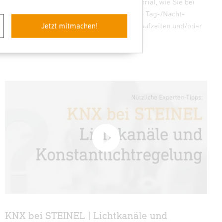
Unser Experte erklärt Ihnen in diesem Tutorial, wie Sie bei
KNX-Sensoren für jeden Lichtausgang eine Tag-/Nacht-
Umschaltung mit unterschiedlichen Nachlaufzeiten und/oder
Jetzt mitmachen!
Helligkeiten aktivieren.
KNX bei STEINEL | Lichtkanäle und