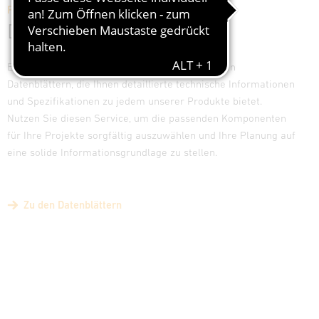
Präzise Informationen, klare Entscheidungen.
Datenblätter
Entdecken Sie unsere umfassende Sammlung an
Datenblättern, die Ihnen detaillierte technische Informationen
und Spezifikationen zu jedem unserer Produkte bietet.
Nutzen Sie diesen Service, um die passenden Komponenten
für Ihre Projekte sorgfältig auszuwählen und Ihre Planung auf
eine solide Informationsgrundlage zu stellen.
Zu den Datenblättern