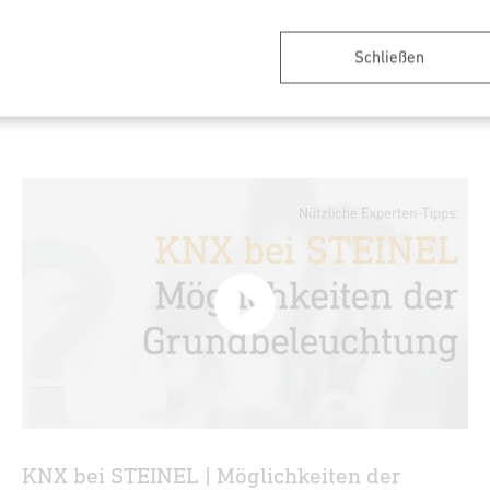
Unser Experte erklärt Ihnen in diesem Tutorial, wie Sie KNX-
Sensoren von STEINEL miteinander vernetzen können und
Slave-Geräte einbinden.
Schließen
KNX bei STEINEL | Möglichkeiten der