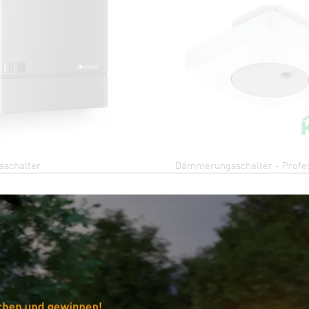
schalter
Dämmerungsschalter - Profes
tIQ
Light Sensor Dual