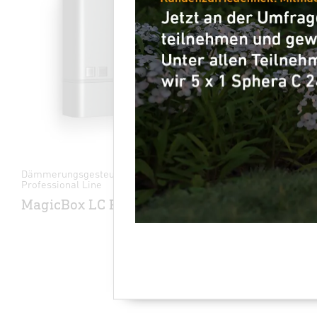
Dämmerungsgesteuertes Licht -
Dämmerungs
Professional Line
NightMat
MagicBox LC PWM 0-10V