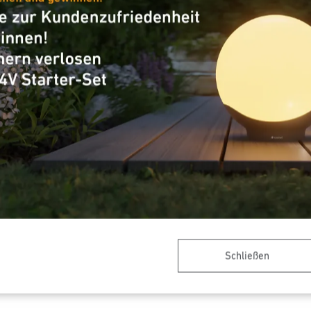
schalter
Dämmerungsschalter
ic 3000 Vario
NightMatic 2000
Schließen