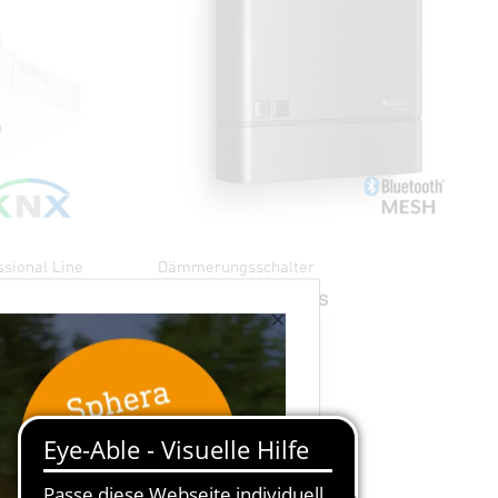
sional Line
Dämmerungsschalter
NightmatIQ Plus
×