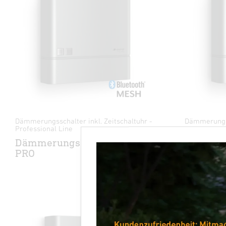
Dämmerungsschalter inkl. Zeitschaltuhr -
Dämmerungs
Professional Line
Nightma
Dämmerungsschalter TTS
PRO