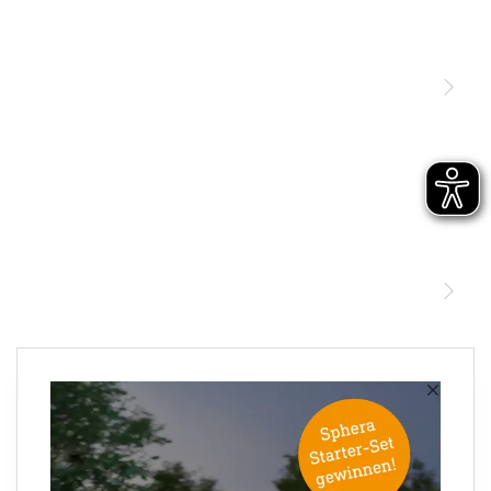
Licht
Sensoren
STEINEL Leuchten & Sensoren Online Shop
Unsere Mission
STEINEL Tools Online Shop
Kontakt
STEINEL Solutions
Newsletter anmelden
×
Ihre E-Mail Adresse