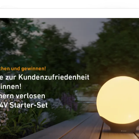
- Professional Line
Multisensor - Professional Li
sor True Presence
Multisensor True Pr