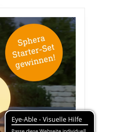
×
ne
esence