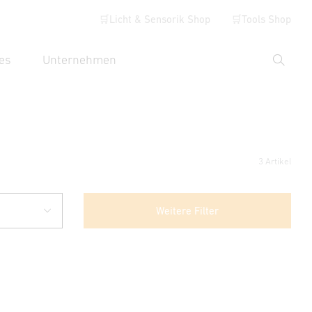
🛒Licht & Sensorik Shop
🛒Tools Shop
es
Unternehmen
Suche
hbegriff eingeben
3 Artikel
Weitere Filter