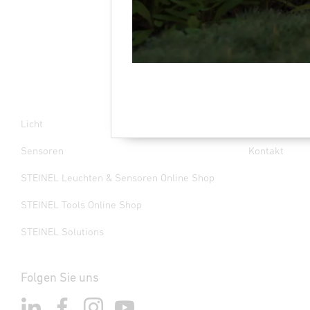
Licht
Unsere Missi
Sensoren
Kontakt
STEINEL Leuchten & Sensoren Online Shop
STEINEL Tools Online Shop
STEINEL Solutions
Folgen Sie uns