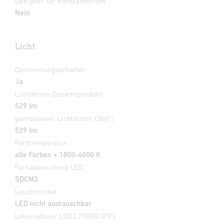
Geeignet für Konstantstrom
Nein
Licht
Dämmerungsschalter
Ja
Lichtstrom Gesamtprodukt
529 lm
gemessener Lichtstrom (360°)
529 lm
Farbtemperatur
alle Farben + 1800-4000 K
Farbabweichung LED
SDCM3
Leuchtmittel
LED nicht austauschbar
Lebensdauer LED L70B50 (25°)