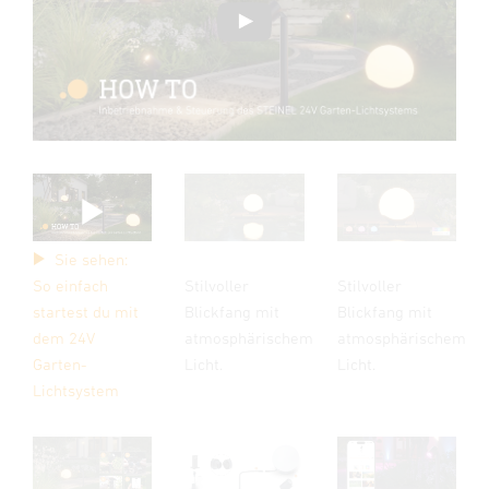
Sie sehen:
So einfach
Stilvoller
Stilvoller
startest du mit
Blickfang mit
Blickfang mit
dem 24V
atmosphärischem
atmosphärischem
Garten-
Licht.
Licht.
Lichtsystem