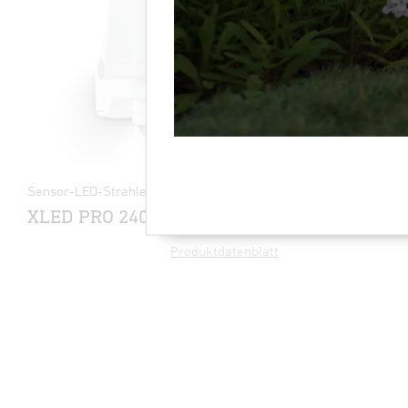
Sensor-LED-Strahler - Professional Line
Sensor-LED
XLED PRO 240 S
L 930 S
Produktdatenblatt