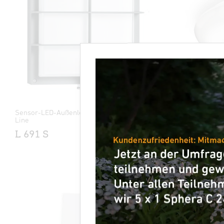
Sensor-LED-Außenleuchte - Professional
Sensor-LED
Line
DL Vario
L 691 S
XLED Pro
X