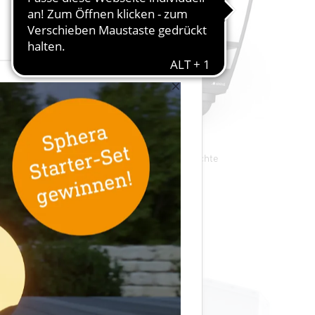
×
ine
E27 Sensor-Außenleuchte
L 10 S
razit
×
×