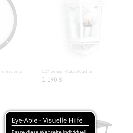
rofessional
E27 Sensor-Außenleuchte
L 190 S