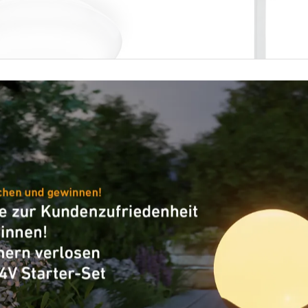
-Außenleuchte
Solarleuchte - Professional L
 Quattro PRO S
XSolar GL-S
tect S mit Bewegungsmelder - anth
LED PRO 240 S warmweiß weiß