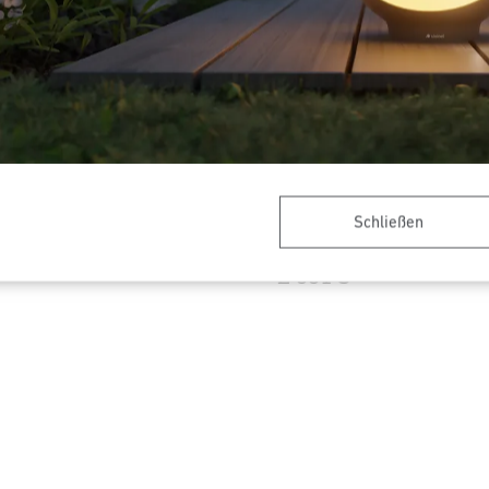
Schließen
-Außenleuchte
Sensor-LED-Außenleuchte - P
Line
L 331 S