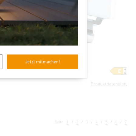
Jetzt mitmachen!
rofessional
Sensor-LED-Strahler
XLED Protect S
Produktdatenblatt
Seite
1
2
3
4
5
6
7