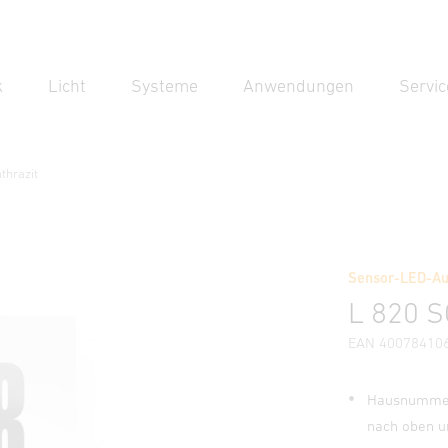
k
Licht
Systeme
Anwendungen
Servic
Suc
Suche
thrazit
Sensor-LED-Au
Downloads
Sicherheits- und Warnhinweise
Herstellerinf
L 820 S
EAN 40078410
Hausnummern
nach oben u