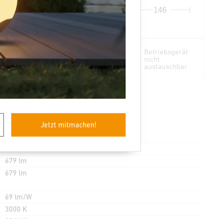
230
146
Lichtquelle
Betriebsgerät
nicht
nicht
austauschbar
austauschbar
2 - 2000 Lux
Jetzt mitmachen!
Ja
679 lm
679 lm
69 lm/W
3000 K