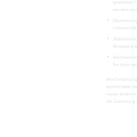
gewählten U
werden mu
Dämmerungsg
Lichtverhäl
Zeiteinstel
Bewegung ei
Reichweiten
5m kann au
Alle Einstellu
komfortabel pe
vielen anderen
die Zuweisung 