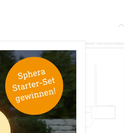
Datenblatt herunterladen
×
261