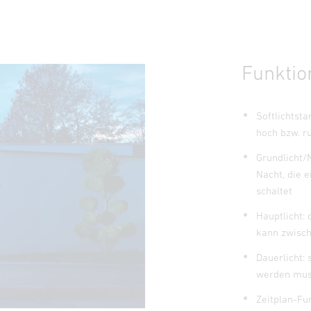
Funktio
Softlichtsta
hoch bzw. r
Grundlicht/
Nacht, die 
schaltet
Hauptlicht:
kann zwisc
Dauerlicht:
werden mu
Zeitplan-Fu