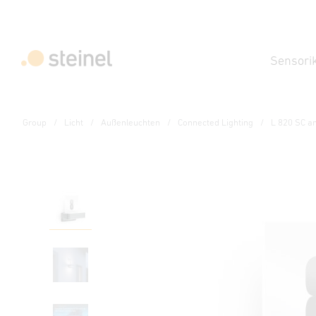
Sensori
Group
Licht
Außenleuchten
Connected Lighting
L 820 SC an
Sensor-LED-Außenleuchte
L 820 SC anthrazit
Eigenschaften
Technische Daten
Produktdetails