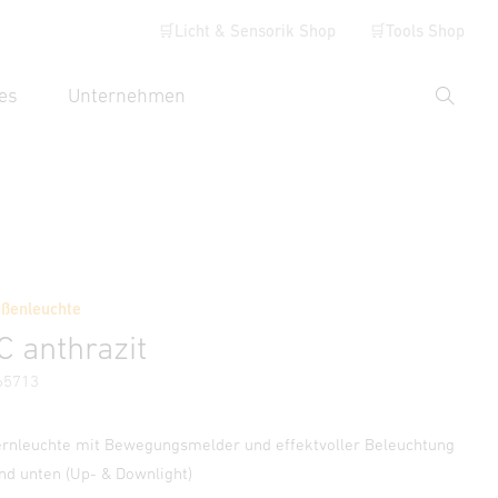
🛒Licht & Sensorik Shop
🛒Tools Shop
es
Unternehmen
Suche
hbegriff eingeben
Händlersuche
ßenleuchte
ormationen
C anthrazit
65713
leuchte mit Bewegungsmelder und effektvoller Beleuchtung
nd unten (Up- & Downlight)