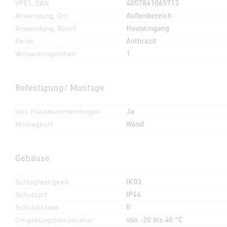
VPE1, EAN
4007841065713
Anwendung, Ort
Außenbereich
Anwendung, Raum
Hauseingang
Farbe
Anthrazit
Verpackungsinhalt
1
Befestigung/ Montage
Inkl. Hausnummernbogen
Ja
Montageort
Wand
Gehäuse
Schlagfestigkeit
IK03
Schutzart
IP44
Schutzklasse
II
Umgebungstemperatur
von -20 bis 40 °C