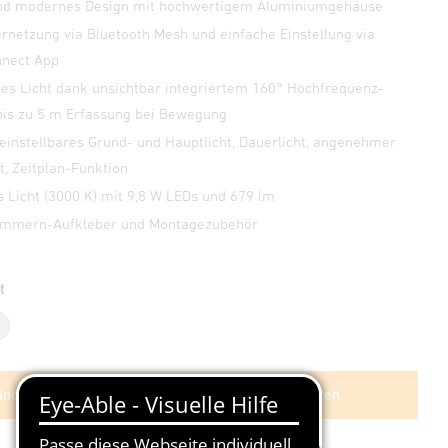
und modernes Design mit hochwertigem Aluminiumgehäuse
rnetzung via Bluetooth Mesh und einfache Einstellung via
nnect App
es Licht dank unsichtbar integriertem 160° Hochfrequenz-
bis zu 5 m Erfassung bei Bewegung
 einstellbares Grund- und Hauptlicht, Dauerlicht, angenehmer
rt, Zeitplan-Funktion
Licht (3000 K) mit 9,8 W LEDs und 679 lm
nummern-Aufkleber und Montagezubehör
t
azit
Silber
ndlersuche
Im Shop kaufen