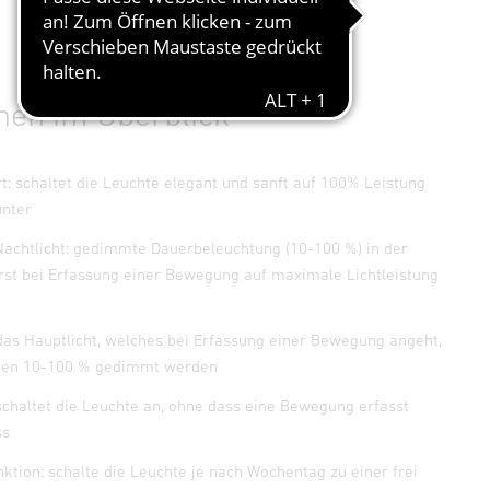
nen im Überblick
rt: schaltet die Leuchte elegant und sanft auf 100% Leistung
unter
Nachtlicht: gedimmte Dauerbeleuchtung (10-100 %) in der
erst bei Erfassung einer Bewegung auf maximale Lichtleistung
 das Hauptlicht, welches bei Erfassung einer Bewegung angeht,
hen 10-100 % gedimmt werden
 schaltet die Leuchte an, ohne dass eine Bewegung erfasst
ss
nktion: schalte die Leuchte je nach Wochentag zu einer frei