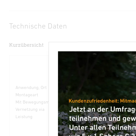
Technische Daten
Kurzübersicht
Anwendung, Ort
Außenbereich
Montageart
Aufputz
Mit Bewegungsmelder
Ja
Vernetzung via
Bluetooth Mesh
Leistung
9,8 W