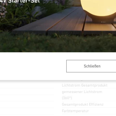
Intelligenter
Hochfrequenz-
Sensor 160°
1 - 5 m
IP44
Licht
Schließen
Dämmerungsschalter
Lichtstrom Gesamtprodukt
gemessener Lichtstrom
(360°)
Gesamtprodukt Effizienz
Farbtemperatur