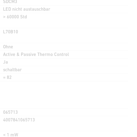
SDCM3
LED nicht austauschbar
> 60000 Std
L70B10
Ohne
Active & Passive Thermo Control
Ja
schaltbar
= 82
065713
4007841065713
< 1 mW