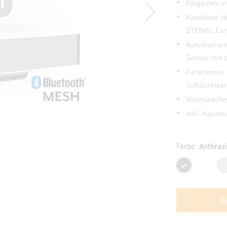
Elegantes 
Kabellose Ve
STEINEL Co
Automatisch
Sensor mit 
Funktionen:
Softlichtsta
Warmweißes 
Inkl. Haus
Farbe:
Anthrazi
Anthr
Hä