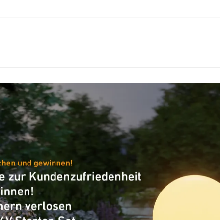
Lichtstrom
679 lm
Gesamtprodukt
Farbtemperatur
3000 K
Artikelnummer
065713
VPE1, Nettogewicht
1,13 kg
Verpackungsinhalt
1