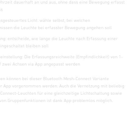
hrzeit dauerhaft an und aus, ohne dass eine Bewegung erfasst
ss
esteuertes Licht: wähle selbst, bei welchen
tnissen die Leuchte bei erfasster Bewegung angehen soll
lung: entscheide, wie lange die Leuchte nach Erfassung einer
ngeschaltet bleiben soll
einstellung: Die Erfassungsreichweite (Empfindlichkeit) von 1-
f zwei Achsen via App angepasst werden
ngen können bei dieser Bluetooth Mesh-Connect Variante
r App vorgenommen werden. Auch die Vernetzung mit beliebig
 Connect-Leuchten für eine gleichzeitige Lichtschaltung sowie
von Gruppenfunktionen ist dank App problemlos möglich.