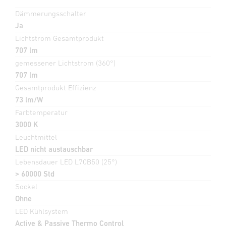
Dämmerungsschalter
Ja
Lichtstrom Gesamtprodukt
707 lm
gemessener Lichtstrom (360°)
707 lm
Gesamtprodukt Effizienz
73 lm/W
Farbtemperatur
3000 K
Leuchtmittel
LED nicht austauschbar
Lebensdauer LED L70B50 (25°)
> 60000 Std
Sockel
Ohne
LED Kühlsystem
Active & Passive Thermo Control