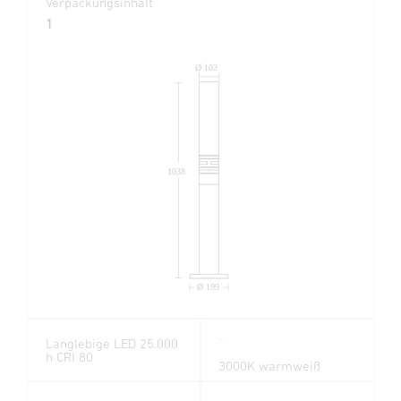
Verpackungsinhalt
1
Ø 102
1038
Ø 199
Langlebige LED 25.000
h CRI 80
3000K warmweiß