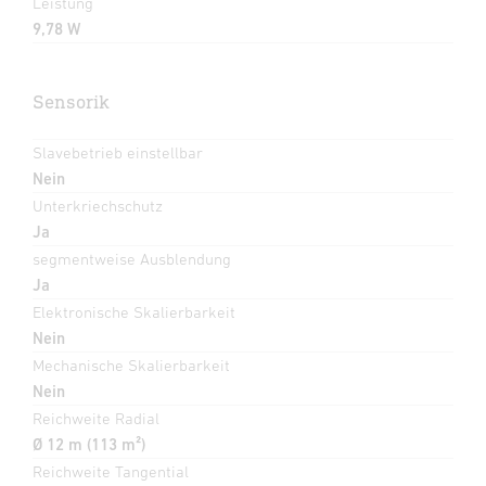
Leistung
9,78 W
Sensorik
Slavebetrieb einstellbar
Nein
Unterkriechschutz
Ja
segmentweise Ausblendung
Ja
Elektronische Skalierbarkeit
Nein
Mechanische Skalierbarkeit
Nein
Reichweite Radial
Ø 12 m (113 m²)
Reichweite Tangential