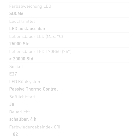
Farbabweichung LED
SDCM6
Leuchtmittel
LED austauschbar
Lebensdauer LED (Max. °C)
25000 Std
Lebensdauer LED L70B50 (25°)
> 20000 Std
Sockel
E27
LED Kühlsystem
Passive Thermo Control
Softlichtstart
Ja
Dauerlicht
schaltbar, 4 h
Farbwiedergabeindex CRI
= 82