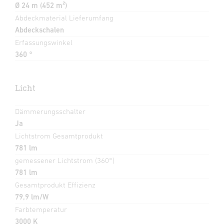
Ø 24 m (452 m²)
Abdeckmaterial Lieferumfang
Abdeckschalen
Erfassungswinkel
360 °
Licht
Dämmerungsschalter
Ja
Lichtstrom Gesamtprodukt
781 lm
gemessener Lichtstrom (360°)
781 lm
Gesamtprodukt Effizienz
79,9 lm/W
Farbtemperatur
3000 K