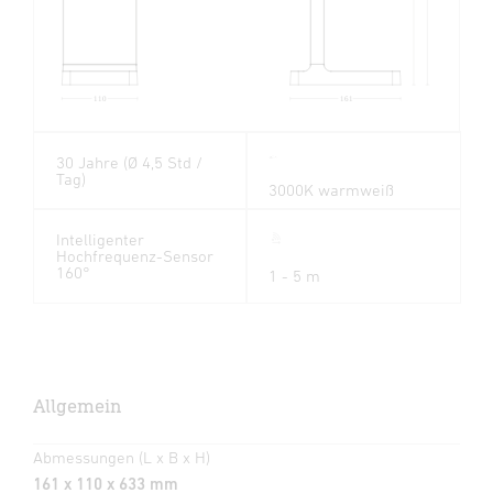
110
161
30 Jahre (Ø 4,5 Std /
Tag)
3000K warmweiß
Intelligenter
Hochfrequenz-Sensor
160°
1 - 5 m
Allgemein
Abmessungen (L x B x H)
161 x 110 x 633 mm