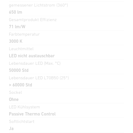
gemessener Lichtstrom (360°)
650 lm
Gesamtprodukt Effizienz
71 lm/W
Farbtemperatur
3000 K
Leuchtmittel
LED nicht austauschbar
Lebensdauer LED (Max. °C)
50000 Std
Lebensdauer LED L70B50 (25°)
> 60000 Std
Sockel
Ohne
LED Kühlsystem
Passive Thermo Control
Softlichtstart
Ja