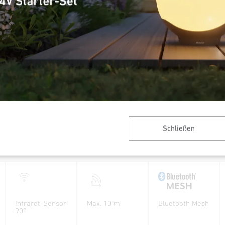
Farbtemperatur
alle Farben + 1800-4000
K
Artikelnummer
089320
VPE1, Nettogewicht
1,02 kg
Verpackungsinhalt
1
Schließen
Infrarot-Sensor
Max. 10 m
Bluetooth Mesh
90°