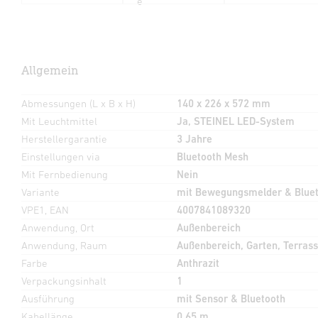
e
Allgemein
Abmessungen (L x B x H)
140 x 226 x 572 mm
Mit Leuchtmittel
Ja, STEINEL LED-System
Herstellergarantie
3 Jahre
Einstellungen via
Bluetooth Mesh
Mit Fernbedienung
Nein
Variante
mit Bewegungsmelder & Blue
VPE1, EAN
4007841089320
Anwendung, Ort
Außenbereich
Anwendung, Raum
Außenbereich, Garten, Terrass
Farbe
Anthrazit
Verpackungsinhalt
1
Ausführung
mit Sensor & Bluetooth
Kabellänge
0,65 m