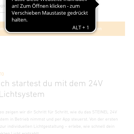
ndlersuche
Im Shop kaufen
TO
ach startest du mit dem 24V
Lichtsystem
o zeigen wir dir Schritt für Schritt, wie du das STEINEL 24V
stem in Betrieb nimmst und per App steuerst. Von der ersten
s zur individuellen Lichtgestaltung – erlebe, wie schnell dein
kten Licht erstrahlt.