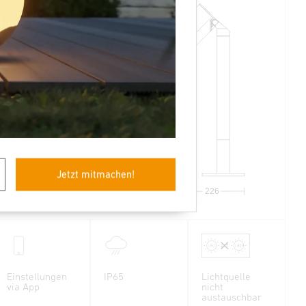
572
650
Jetzt mitmachen!
140
226
Einstellungen
IP65
Lichtquelle
via App
nicht
austauschbar