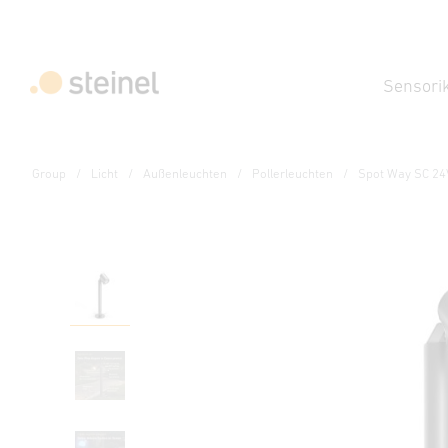
Sensori
Group
Licht
Außenleuchten
Pollerleuchten
Spot Way SC 24
24V-Garten LED Leuchte
Spot Way SC 24V mit 
Eigenschaften
Technische Daten
Produktdetails