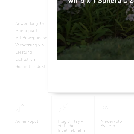
Anwendung, Ort
Außenbereich
Montageart
Sonstige
Mit Bewegungsmelder
Ja
Vernetzung via
Bluetooth Mesh
Leistung
7,93 W
Lichtstrom
363 lm
Gesamtprodukt
Außen-Spot
Plug & Play -
Niedervolt-
einfache
System
Inbetriebnahm