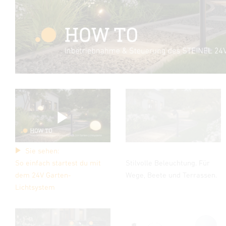
Sie sehen:
So einfach startest du mit
Stilvolle Beleuchtung. Für
dem 24V Garten-
Wege, Beete und Terrassen.
Lichtsystem