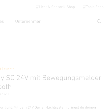
🛒Licht & Sensorik Shop
🛒Tools Shop
es
Unternehmen
Suche
hbegriff eingeben
Händlersuche
D Leuchte
ormationen
Zubehör
ay SC 24V mit Bewegungsmelder
ooth
89320
our light. Mit dem 24V Garten-Lichtsystem bringst du deinen