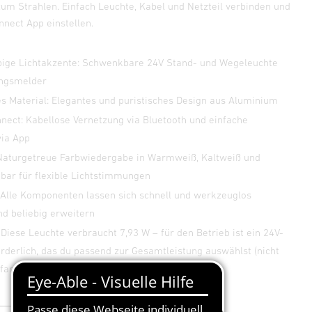
um Strahlen. Einfach Leuchte, Kabel und Netzteil verbinden und
nnect App einstellen.
arbige Lichtakzente: Schwenkbare 24V Stand- und Wegeleuchte
ngsmelder
s Material: Elegantes und puristisches Design aus Aluminium
nect: Kabellose Vernetzung via Bluetooth und einfache
via App
 Naturgetreue Farbwiedergabe in Warmweiß, Kaltweiß und
bar für flexible Lichtstimmungen
: Alle Komponenten lassen sich schnell und werkzeuglos
nd beliebig erweitern
 Diese Leuchte verbraucht 7,93 W – für den Betrieb ist ein 24V-
orderlich, das du passend zur Gesamtleistung auswählst (nicht
fang enthalten)