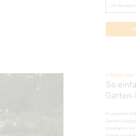
Hä
STEINEL HOW 
So einf
Garten-
In unserem Vide
Garten-Lichtsy
Installation bi
Garten im perfe