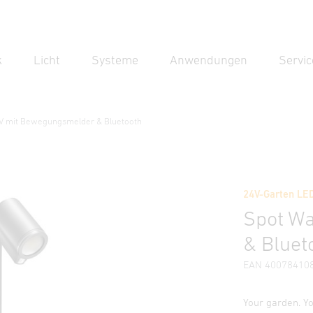
k
Licht
Systeme
Anwendungen
Servic
Suc
Suche
V mit Bewegungsmelder & Bluetooth
Bewegungsmelder & Bluetooth
24V-Garten LE
Downloads
Sicherheits- und Warnhinweise
Herstellerinf
Spot W
& Bluet
EAN 40078410
Your garden. Y