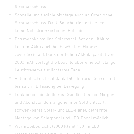
Stromanschluss
Schnelle und flexible Montage auch an Orten ohne
Stromanschluss. Dank Solarbetrieb entstehen
keine Netzstromkosten im Betrieb
Das monokristalline Solarpanel lädt den Lithium-
Ferrum-Akku auch bei bewölktem Himmel
zuverlässig auf. Dank der hohen Akkukapazität von
2500 mAh verfügt die Leuchte über eine extralange
Leuchtreserve für lichtarme Tage
Automatisches Licht dank 140° Infrarot-Sensor mit
bis zu 8 m Erfassung bei Bewegung
Funktionen: einstellbares Grundlicht in den Morgen-
und Abendstunden, angenehmer Softlichtstart,
schwenkbares Solar- und LED-Panel, getrennte
Montage von Solarpanel und LED-Panel möglich
Warmweißes Licht (3000 K) mit 150 lm LED-
Lichtsystem mit bis zu 50.000 Std. LED-