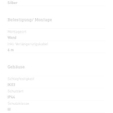
Silber
Befestigung/ Montage
Montageort
Wand
Inkl. Verlängerungskabel
6 m
Gehäuse
Schlagfestigkeit
IK03
Schutzart
IP44
Schutzklasse
III