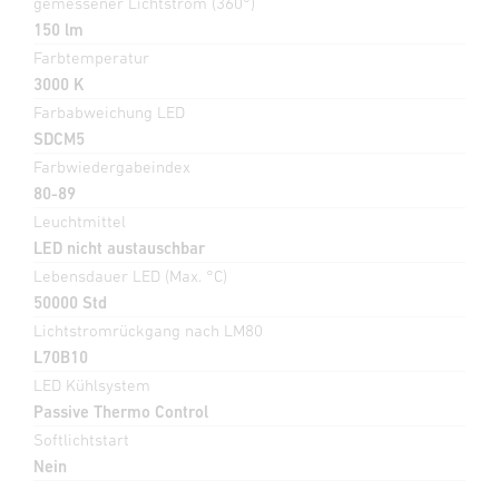
gemessener Lichtstrom (360°)
150 lm
Farbtemperatur
3000 K
Farbabweichung LED
SDCM5
Farbwiedergabeindex
80-89
Leuchtmittel
LED nicht austauschbar
Lebensdauer LED (Max. °C)
50000 Std
Lichtstromrückgang nach LM80
L70B10
LED Kühlsystem
Passive Thermo Control
Softlichtstart
Nein