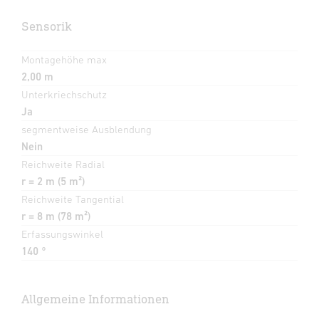
Sensorik
Montagehöhe max
2,00 m
Unterkriechschutz
Ja
segmentweise Ausblendung
Nein
Reichweite Radial
r = 2 m (5 m²)
Reichweite Tangential
r = 8 m (78 m²)
Erfassungswinkel
140 °
Allgemeine Informationen