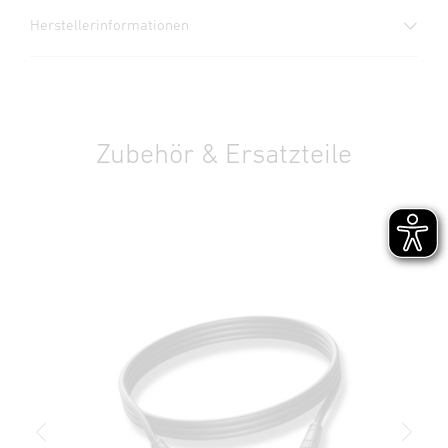
1. Wichtige Produktinformation
Herstellerinformationen
Bitte sorgfältig lesen und aufbewahren! – Urheberrechtlich
Datenblatt
(PDF, 1123 KB)
geschützt. Nachdruck, auch auszugsweise, nur mit unserer
Download starten
Plug&Play - Einfache
Hersteller
True Color
Genehmigung.
Installation
STEINEL GmbH
Dieselstraße 80-84
Bedienungsanleitung
(PDF, 6 MB)
2. Allgemeine Sicherheitshinweise
33442 Herzebrock-Clarholz
Download starten
Zubehör & Ersatzteile
Gefahr von Stromschlag! Bei 230 V besteht Lebensgefahr!
Deutschland
Vor allen Arbeiten am Gerät die Spannungszufuhr
product@steinel.de
unterbrechen! Bei der Montage muss die anzuschließende
Technische Zeichnungen
(PDF, 507 KB)
elektrische Leitung spannungsfrei sein. Daher als Erstes
Download starten
Strom abschalten und Spannungsfreiheit mit einem
Spannungsprüfer überprüfen. Bei der Installation des LED-
Strahlers handelt es sich um eine Arbeit an der
LDT-Datei (EULUM)
(LDT, 529 KB)
24V
Netzspannung; sie muss daher fachgerecht nach den
Dimmbares Licht
Robuster Erdspieß
Download starten
Kab
länderspezifischen Installationsvorschriften und
Anschlussbedingungen durchgeführt werden (DE - VDE
Ausschreibungstext DOCX
(DOCX, 7995 Bytes)
0100, AT - ÖVE / ÖNORM E8001-1, CH - SEV 1000). Der
Download starten
Kontakt von Wasser mit stromführenden Teilen kann zu
elektrischen Schock, Verbrennungen oder Tod führen.