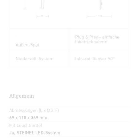
69
118
Plug & Play - einfache
Inbetriebnahme
Außen-Spot
Niedervolt-System
Infrarot-Sensor 90°
Allgemein
Abmessungen (L x B x H)
69 x 118 x 369 mm
Mit Leuchtmittel
Ja, STEINEL LED-System