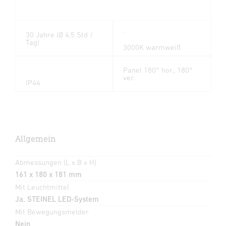
30 Jahre (Ø 4,5 Std /
Tag)
3000K warmweiß
Panel 180° hor., 180°
ver.
IP44
Allgemein
Abmessungen (L x B x H)
161 x 180 x 181 mm
Mit Leuchtmittel
Ja, STEINEL LED-System
Mit Bewegungsmelder
Nein