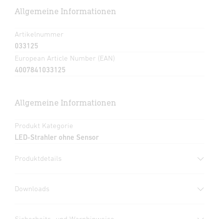
Allgemeine Informationen
Artikelnummer
033125
European Article Number (EAN)
4007841033125
Allgemeine Informationen
Produkt Kategorie
LED-Strahler ohne Sensor
Produktdetails
Downloads
Herstellergarantie
(PDF, 273 KB)
Sicherheits- und Warnhinweise