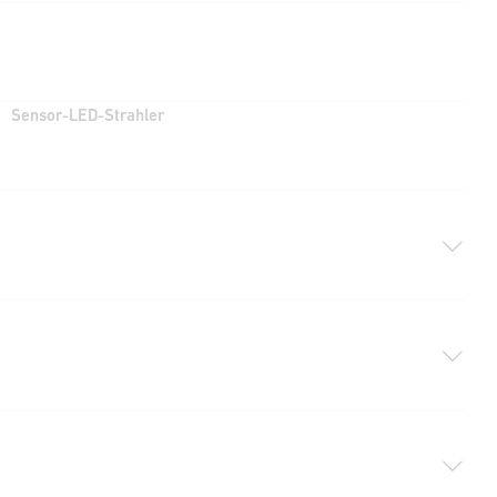
Sensor-LED-Strahler
9 KB)
DOCX, 7957 Bytes)