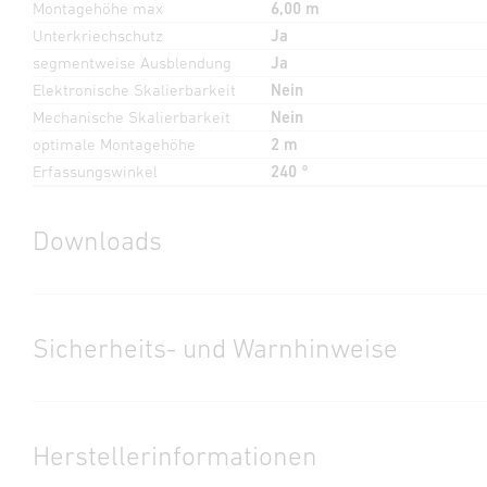
Montagehöhe max
6,00 m
Unterkriechschutz
Ja
segmentweise Ausblendung
Ja
Elektronische Skalierbarkeit
Nein
Mechanische Skalierbarkeit
Nein
optimale Montagehöhe
2 m
Erfassungswinkel
240 °
Downloads
Herstellergarantie
(PDF, 360 KB)
Download starten
Sicherheits- und Warnhinweise
Datenblatt
(PDF, 1599 KB)
1. Wichtige Produktinformation
Download starten
Bitte sorgfältig lesen und aufbewahren! – Urheberrechtlich
Herstellerinformationen
geschützt. Nachdruck, auch auszugsweise, nur mit unserer