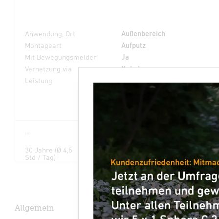
Anwendung, Ort
Außenbereich
Montageart
Aufputz
Mit Bewegungsmelder
Ja
Vernetzung via
Kabel
Leistung
14,3 W
30 Jahre (Ø 4,5
3000K
Infrarot-Sensor
Std / Tag)
warmweiß
240°
XLED PRO Ex
Allgemein