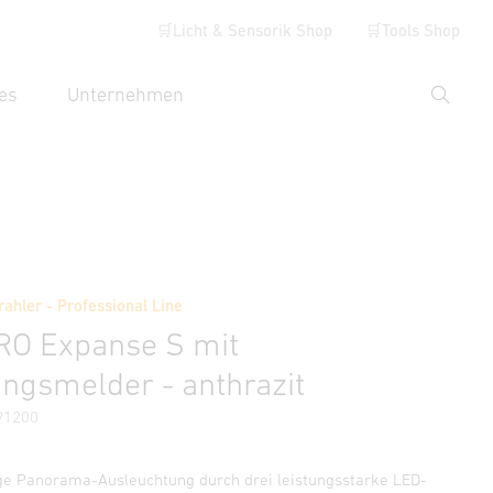
🛒Licht & Sensorik Shop
🛒Tools Shop
es
Unternehmen
Suche
hbegriff eingeben
Händlersuche
ahler - Professional Line
ehör
RO Expanse S mit
gsmelder - anthrazit
91200
ge Panorama-Ausleuchtung durch drei leistungsstarke LED-