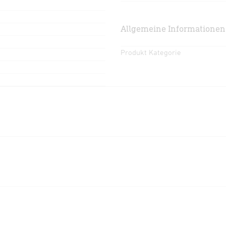
Allgemeine Informationen
Produkt Kategorie
LDT-Datei (EULUM)
(LDT, 51
Download starten
Ausschreibungstext DOCX
(
Download starten