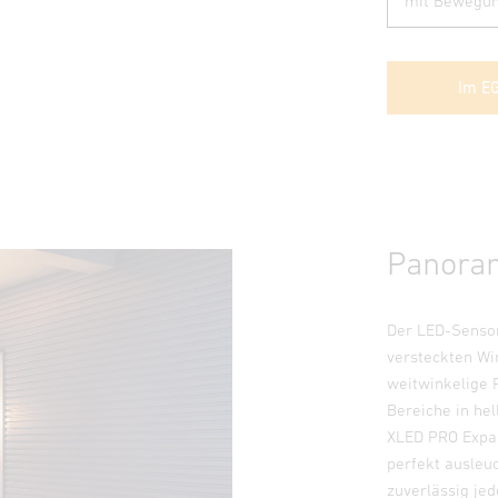
Im E
Panorama
Der LED-Sensor
versteckten Win
weitwinkelige 
Bereiche in hel
XLED PRO Expan
perfekt ausleu
zuverlässig je