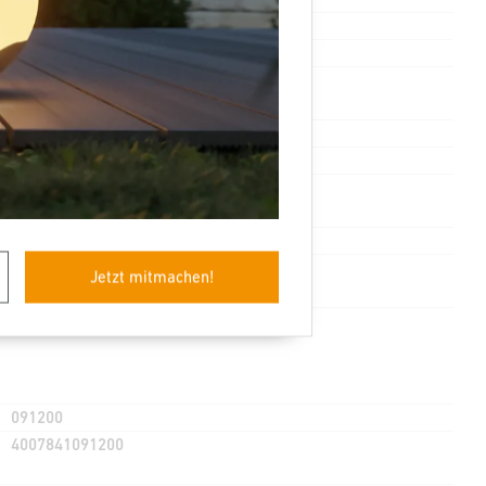
Ja
1642 lm
1642 lm
115 lm/W
3000 K
> 60000 Std
Nein
E
Jetzt mitmachen!
091200
4007841091200