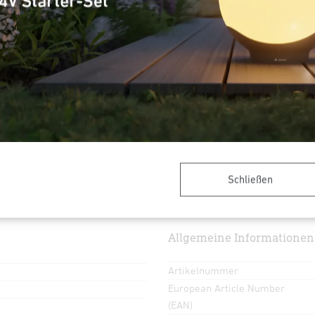
Dämmerungsschalter
Lichtstrom Gesamtprodukt
gemessener Lichtstrom
(360°)
Gesamtprodukt Effizienz
Farbtemperatur
azit
Lebensdauer LED L70B50
(25°)
Softlichtstart
nfahrt, Lager, Rund ums Haus,
Energieeffizienzklasse
Schließen
Lichtquelle
Allgemeine Informationen
Artikelnummer
European Article Number
(EAN)