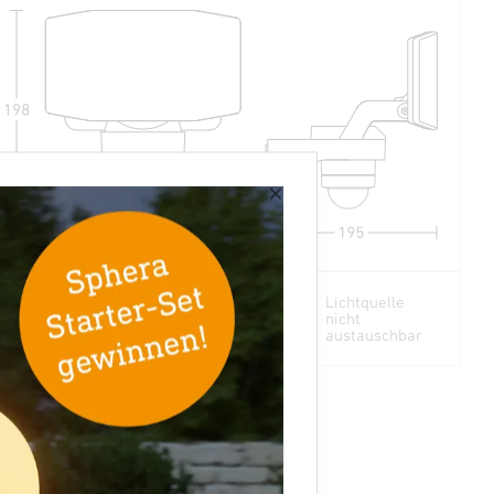
×
Lichtquelle
nicht
austauschbar
2 - 2000 Lux
10 Sek - 15 Min
thrazit
×