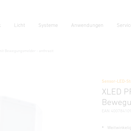
k
Licht
Systeme
Anwendungen
Servic
Suc
Suche
it Bewegungsmelder - anthrazit
it Bewegungsmelder - anthrazit
Sensor-LED-Str
erheits- und Warnhinweise
Herstellerinformationen
Zub
XLED P
Bewegun
EAN 40078410
Weitwinkeli