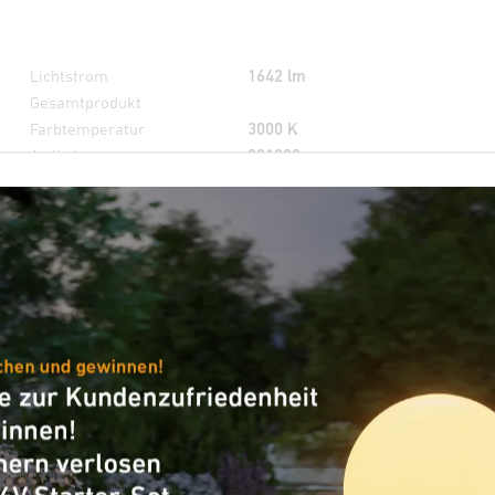
Lichtstrom
1642 lm
Gesamtprodukt
Farbtemperatur
3000 K
Artikelnummer
091200
VPE1, Nettogewicht
0,63 kg
Max. Ø 12 m
IP54
IK03
panse S mit Bewegungsmelder - an
Licht