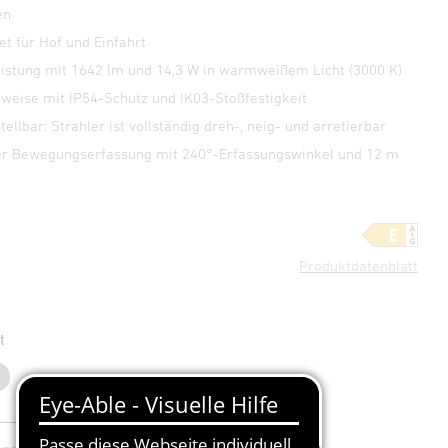
en
et für Hof und Einfahrt
eistung mit 1642 lm und 14,3 W in warmweißem Licht (3000 K)
weise mit IP54-Schutz und IK03-Stoßfestigkeit
stellbar: Strahler ist vollständig dreh-, neig- und arretierbar
er Bewegungserfassung mit 240°-Erfassungswinkel und 12 m
Produktdatenblatt
t
Anthrazit