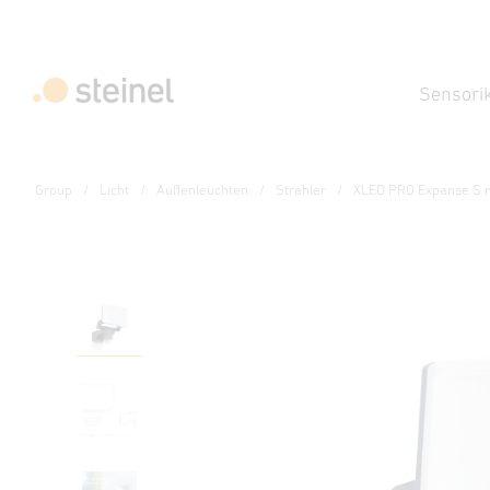
Sensori
Group
Licht
Außenleuchten
Strahler
XLED PRO Expanse S m
Sensor-LED-Strahler - Professional Line
XLED PRO Expanse S m
Eigenschaften
Technische Daten
Downloads
Sich