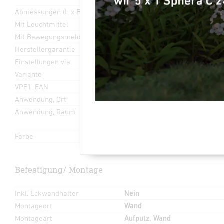
Abmessungen (L x B x H)
195 x 195 x 198 mm
Mit Leuchtmittel
Ja, LED-Leuchtmittel
Mit Bewegungsmelder
Ja
Herstellergarantie
5 Jahre
Einstellungen via
Potis
Variante
mit Bewegungsmelder - anthr
VPE1, EAN
4007841091200
Anwendung, Ort
Außenbereich
Anwendung, Raum
Garten, Hauseingang, Hof & Ei
Sporthalle, Terrasse / Balkon
Farbe
Anthrazit
Befestigung/ Montage
Inkl. Eckwandhalter
Nein
Montageort
Wand
Montageart
Aufputz, Wand