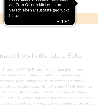
GH kaufen
Händlersuche
licht bis in die letzte Ecke.
-Strahler XLED PRO Expanse S erleuchtet jeden noch so
kel. Mit drei kraftvollen Leuchtflächen bietet er eine
Panorama-Ausleuchtung, die selbst schwer erreichbare
lem Licht erstrahlen lässt. Mit 14,3 W und 1642 lm liefert der
se S kraftvolles, warmes Licht (3000 K), dass die Umgebung
chtet. Der 240°-Sensor mit einer Reichweite von 12 m erkennt
de Bewegung und macht dunkle Ecken endgültig zur Geschichte.