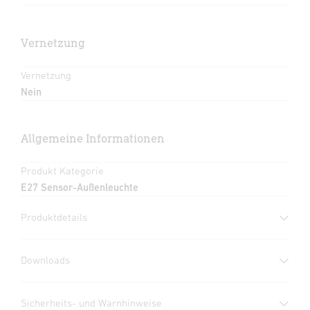
Vernetzung
Vernetzung
Nein
Allgemeine Informationen
Produkt Kategorie
E27 Sensor-Außenleuchte
Produktdetails
Downloads
Herstellergarantie
(PDF, 273 KB)
Sicherheits- und Warnhinweise
Download starten