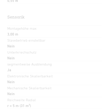
0,55 W
Sensorik
Montagehöhe max
3,00 m
Slavebetrieb einstellbar
Nein
Unterkriechschutz
Nein
segmentweise Ausblendung
Ja
Elektronische Skalierbarkeit
Nein
Mechanische Skalierbarkeit
Nein
Reichweite Radial
r = 5 m (31 m²)