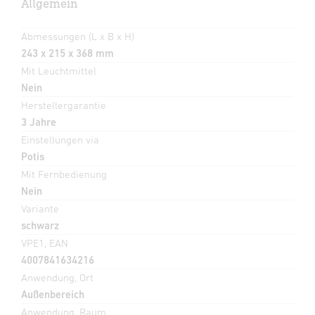
Allgemein
Abmessungen (L x B x H)
243 x 215 x 368 mm
Mit Leuchtmittel
Nein
Herstellergarantie
3 Jahre
Einstellungen via
Potis
Mit Fernbedienung
Nein
Variante
schwarz
VPE1, EAN
4007841634216
Anwendung, Ort
Außenbereich
Anwendung, Raum