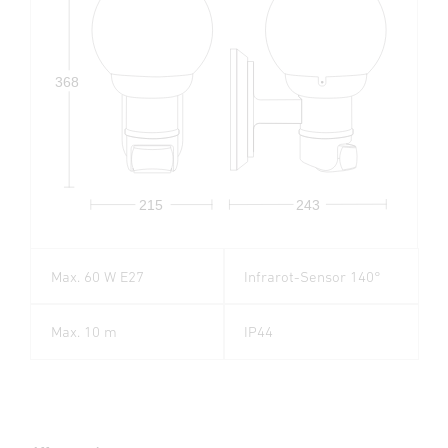
368
215
243
Max. 60 W E27
Infrarot-Sensor 140°
Max. 10 m
IP44