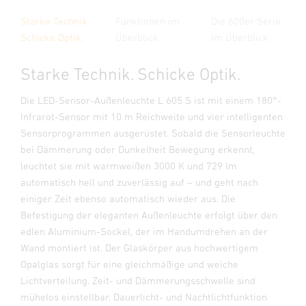
Starke Technik.
Funktionen im
Die 600er Serie
Schicke Optik.
Überblick
im Überblick
Starke Technik. Schicke Optik.
Die LED-Sensor-Außenleuchte L 605 S ist mit einem 180°-
Infrarot-Sensor mit 10 m Reichweite und vier intelligenten
Sensorprogrammen ausgerüstet. Sobald die Sensorleuchte
bei Dämmerung oder Dunkelheit Bewegung erkennt,
leuchtet sie mit warmweißen 3000 K und 729 lm
automatisch hell und zuverlässig auf – und geht nach
einiger Zeit ebenso automatisch wieder aus. Die
Befestigung der eleganten Außenleuchte erfolgt über den
edlen Aluminium-Sockel, der im Handumdrehen an der
Wand montiert ist. Der Glaskörper aus hochwertigem
Opalglas sorgt für eine gleichmäßige und weiche
Lichtverteilung. Zeit- und Dämmerungsschwelle sind
mühelos einstellbar. Dauerlicht- und Nachtlichtfunktion