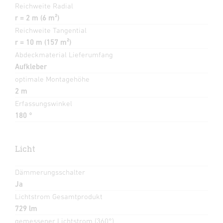
Reichweite Radial
r = 2 m (6 m²)
Reichweite Tangential
r = 10 m (157 m²)
Abdeckmaterial Lieferumfang
Aufkleber
optimale Montagehöhe
2 m
Erfassungswinkel
180 °
Licht
Dämmerungsschalter
Ja
Lichtstrom Gesamtprodukt
729 lm
gemessener Lichtstrom (360°)