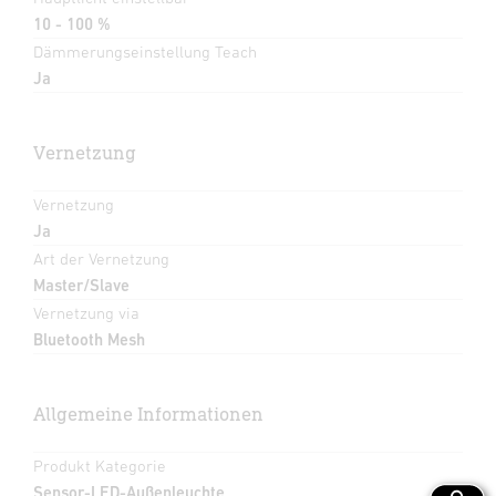
10 - 100 %
Dämmerungseinstellung Teach
Ja
Vernetzung
Vernetzung
Ja
Art der Vernetzung
Master/Slave
Vernetzung via
Bluetooth Mesh
Allgemeine Informationen
Produkt Kategorie
Sensor-LED-Außenleuchte