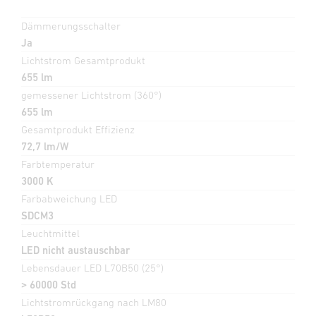
Dämmerungsschalter
Ja
Lichtstrom Gesamtprodukt
655 lm
gemessener Lichtstrom (360°)
655 lm
Gesamtprodukt Effizienz
72,7 lm/W
Farbtemperatur
3000 K
Farbabweichung LED
SDCM3
Leuchtmittel
LED nicht austauschbar
Lebensdauer LED L70B50 (25°)
> 60000 Std
Lichtstromrückgang nach LM80