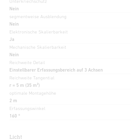
Unterkriechschutz
Nein
segmentweise Ausblendung
Nein
Elektronische Skalierbarkeit
Ja
Mechanische Skalierbarkeit
Nein
Reichweite Detail
Einstellbarer Erfassungsbereich auf 3 Achsen
Reichweite Tangential
r = 5 m (35 m²)
optimale Montagehöhe
2 m
Erfassungswinkel
160 °
Licht