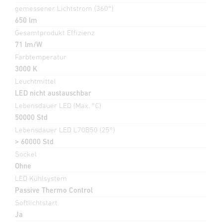
gemessener Lichtstrom (360°)
650 lm
Gesamtprodukt Effizienz
71 lm/W
Farbtemperatur
3000 K
Leuchtmittel
LED nicht austauschbar
Lebensdauer LED (Max. °C)
50000 Std
Lebensdauer LED L70B50 (25°)
> 60000 Std
Sockel
Ohne
LED Kühlsystem
Passive Thermo Control
Softlichtstart
Ja