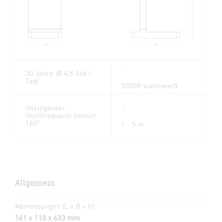
110
161
30 Jahre (Ø 4,5 Std /
Tag)
3000K warmweiß
Intelligenter
Hochfrequenz-Sensor
160°
1 - 5 m
Allgemein
Abmessungen (L x B x H)
161 x 110 x 633 mm