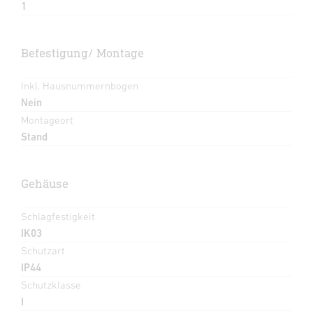
1
Befestigung/ Montage
Inkl. Hausnummernbogen
Nein
Montageort
Stand
Gehäuse
Schlagfestigkeit
IK03
Schutzart
IP44
Schutzklasse
I