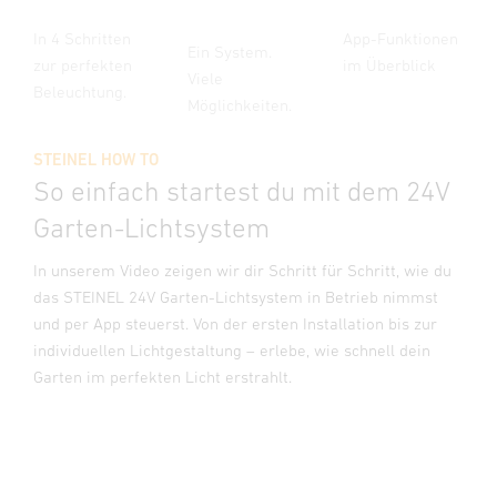
In 4 Schritten
App-Funktionen
Ein System.
zur perfekten
im Überblick
Viele
Beleuchtung.
Möglichkeiten.
STEINEL HOW TO
So einfach startest du mit dem 24V
Garten-Lichtsystem
In unserem Video zeigen wir dir Schritt für Schritt, wie du
das STEINEL 24V Garten-Lichtsystem in Betrieb nimmst
und per App steuerst. Von der ersten Installation bis zur
individuellen Lichtgestaltung – erlebe, wie schnell dein
Garten im perfekten Licht erstrahlt.