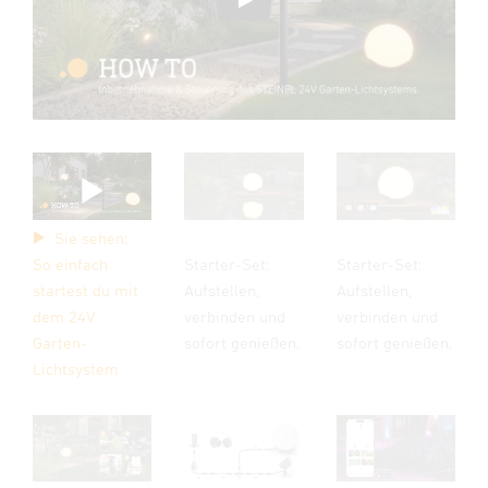
Sie sehen:
So einfach
Starter-Set:
Starter-Set:
startest du mit
Aufstellen,
Aufstellen,
dem 24V
verbinden und
verbinden und
Garten-
sofort genießen.
sofort genießen.
Lichtsystem