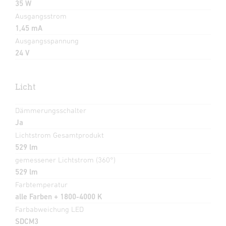
35 W
Ausgangsstrom
1,45 mA
Ausgangsspannung
24 V
Licht
Dämmerungsschalter
Ja
Lichtstrom Gesamtprodukt
529 lm
gemessener Lichtstrom (360°)
529 lm
Farbtemperatur
alle Farben + 1800-4000 K
Farbabweichung LED
SDCM3