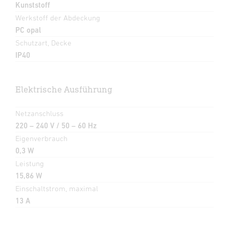
Kunststoff
Werkstoff der Abdeckung
PC opal
Schutzart, Decke
IP40
Elektrische Ausführung
Netzanschluss
220 – 240 V / 50 – 60 Hz
Eigenverbrauch
0,3 W
Leistung
15,86 W
Einschaltstrom, maximal
13 A