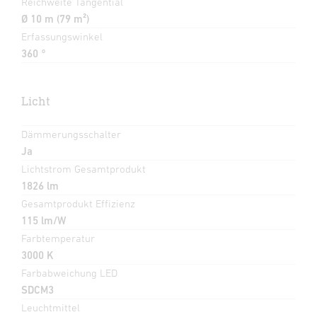
Reichweite Tangential
Ø 10 m (79 m²)
Erfassungswinkel
360 °
Licht
Dämmerungsschalter
Ja
Lichtstrom Gesamtprodukt
1826 lm
Gesamtprodukt Effizienz
115 lm/W
Farbtemperatur
3000 K
Farbabweichung LED
SDCM3
Leuchtmittel