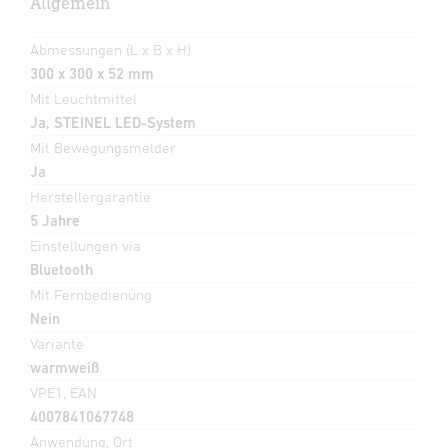
Allgemein
Abmessungen (L x B x H)
300 x 300 x 52 mm
Mit Leuchtmittel
Ja, STEINEL LED-System
Mit Bewegungsmelder
Ja
Herstellergarantie
5 Jahre
Einstellungen via
Bluetooth
Mit Fernbedienung
Nein
Variante
warmweiß
VPE1, EAN
4007841067748
Anwendung, Ort