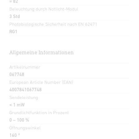
= 82
Beleuchtung durch Notlicht-Modul
3 Std
Photobiologische Sicherheit nach EN 62471
RG1
Allgemeine Informationen
Artikelnummer
067748
European Article Number (EAN)
4007841067748
Sendeleistung
< 1 mW
Grundlichtfunktion in Prozent
0 – 100 %
Öffnungswinkel
160 °