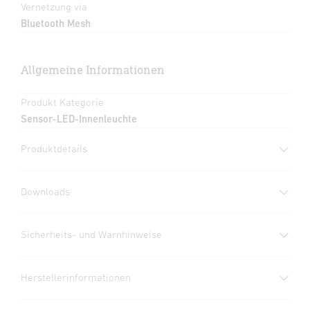
Vernetzung via
Bluetooth Mesh
Allgemeine Informationen
Produkt Kategorie
Sensor-LED-Innenleuchte
Produktdetails
Downloads
Herstellergarantie
(PDF, 360 KB)
Sicherheits- und Warnhinweise
Download starten
1. Wichtige Produktinformation
Herstellerinformationen
Bitte sorgfältig lesen und aufbewahren! – Urheberrechtlich
Datenblatt
(PDF, 1187 KB)
geschützt. Nachdruck, auch auszugsweise, nur mit unserer
Download starten
Inklusive STEINEL LED-
Hersteller
Vernetzbar und Einstellbar