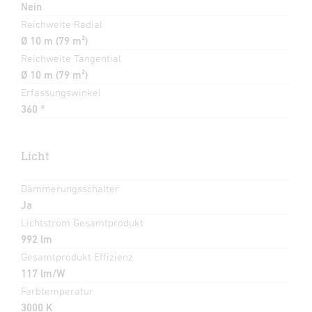
Nein
Reichweite Radial
Ø 10 m (79 m²)
Reichweite Tangential
Ø 10 m (79 m²)
Erfassungswinkel
360 °
Licht
Dämmerungsschalter
Ja
Lichtstrom Gesamtprodukt
992 lm
Gesamtprodukt Effizienz
117 lm/W
Farbtemperatur
3000 K