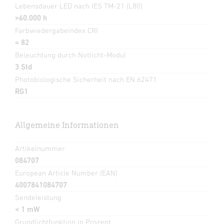
Lebensdauer LED nach IES TM-21 (L80)
>60.000 h
Farbwiedergabeindex CRI
= 82
Beleuchtung durch Notlicht-Modul
3 Std
Photobiologische Sicherheit nach EN 62471
RG1
Allgemeine Informationen
Artikelnummer
084707
European Article Number (EAN)
4007841084707
Sendeleistung
< 1 mW
Grundlichtfunktion in Prozent