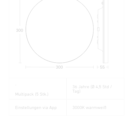
300
300
55
36 Jahre (Ø 4,5 Std /
5
x
Tag)
Multipack (5 Stk.)
Einstellungen via App
3000K warmweiß