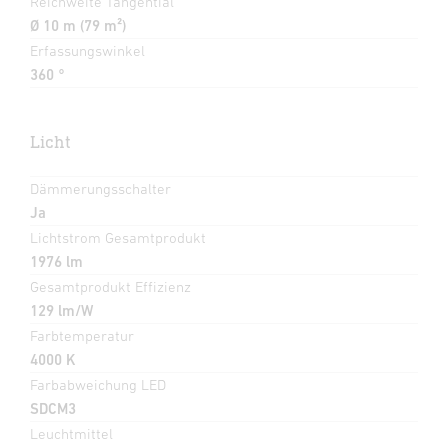
Reichweite Tangential
Ø 10 m (79 m²)
Erfassungswinkel
360 °
Licht
Dämmerungsschalter
Ja
Lichtstrom Gesamtprodukt
1976 lm
Gesamtprodukt Effizienz
129 lm/W
Farbtemperatur
4000 K
Farbabweichung LED
SDCM3
Leuchtmittel