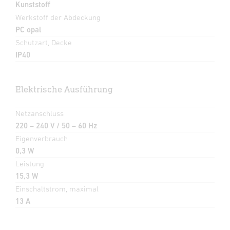
Kunststoff
Werkstoff der Abdeckung
PC opal
Schutzart, Decke
IP40
Elektrische Ausführung
Netzanschluss
220 – 240 V / 50 – 60 Hz
Eigenverbrauch
0,3 W
Leistung
15,3 W
Einschaltstrom, maximal
13 A