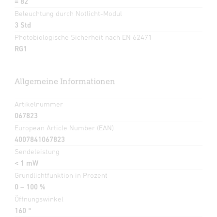
= 82
Beleuchtung durch Notlicht-Modul
3 Std
Photobiologische Sicherheit nach EN 62471
RG1
Allgemeine Informationen
Artikelnummer
067823
European Article Number (EAN)
4007841067823
Sendeleistung
< 1 mW
Grundlichtfunktion in Prozent
0 – 100 %
Öffnungswinkel
160 °