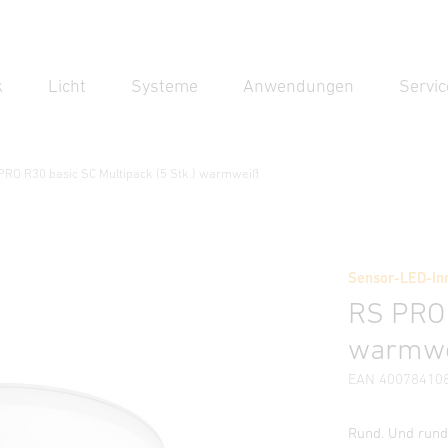
k
Licht
Systeme
Anwendungen
Servic
Suc
Suche
PRO R30 basic SC Multipack (5 Stk.) warmweiß
ne
ultipack (5 Stk.) warmweiß
Sensor-LED-Inn
Downloads
Sicherheits- und Warnhinweise
Herstellerinf
RS PRO 
warmw
EAN 40078410
Rund. Und rund