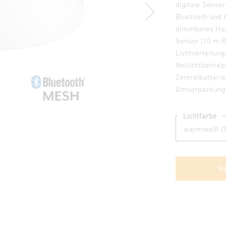
digitale Sensor
Bluetooth und A
dimmbares Haup
Sensor (10 m R
Lichtverteilun
Notlichtbetrieb
Zentralbatter
Umverpackung u
Lichtfarbe
Hä