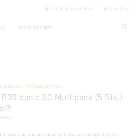
🛒Licht & Sensorik Shop
🛒Tools Shop
es
Unternehmen
Suche
hbegriff eingeben
Händlersuche
enleuchte - Professional Line
ormationen
Zubehör
R30 basic SC Multipack (5 Stk.)
eiß
84936
um überzeugend. So einfach geht Connected Lighting! Die