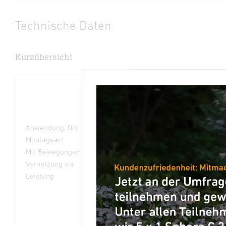
Technische Daten
Kurzübersicht
Anwendung, Ort
Innenbereich
Montageart
Aufputz
Mit Bewegungsmelder
Ja
Vernetzung via
Bluetooth Mesh
Leistung
23,22 W