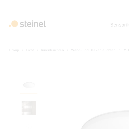
Sensori
Group
Licht
Innenleuchten
Wand- und Deckenleuchten
RS 
Sensor-LED-Innenleuchte - Professional Li
RS PRO R30 basic SC M
Eigenschaften
Technische Daten
Produktdetails