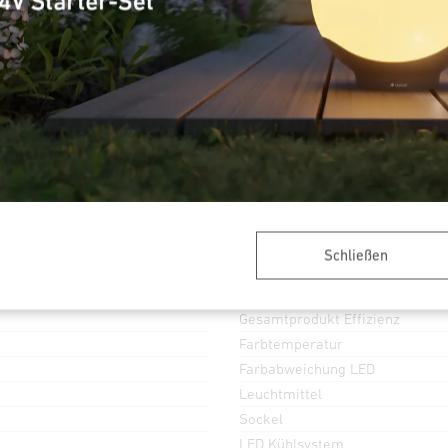
3000K
Hochfrequenz
Max. 10 m
warmweiß
Sensor 360°
Licht
Schließen
Dämmerungsschalter
Lichtstrom Gesamtprodukt
Gesamtprodukt Effizienz
Farbtemperatur
Farbabweichung LED
Leuchtmittel
Sockel
LED Kühlsystem