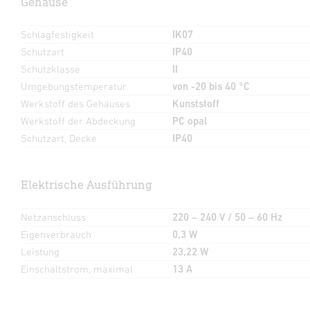
Gehäuse
Schlagfestigkeit
IK07
Schutzart
IP40
Schutzklasse
II
Umgebungstemperatur
von -20 bis 40 °C
Werkstoff des Gehäuses
Kunststoff
Werkstoff der Abdeckung
PC opal
Schutzart, Decke
IP40
Elektrische Ausführung
Netzanschluss
220 – 240 V / 50 – 60 Hz
Eigenverbrauch
0,3 W
Leistung
23,22 W
Einschaltstrom, maximal
13 A