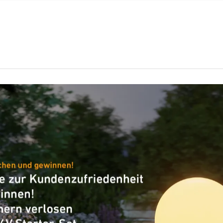
Lichtstrom
2813 lm
Gesamtprodukt
Farbtemperatur
3000 K
Artikelnummer
084936
VPE1, Nettogewicht
8,97 kg
Verpackungsinhalt
5