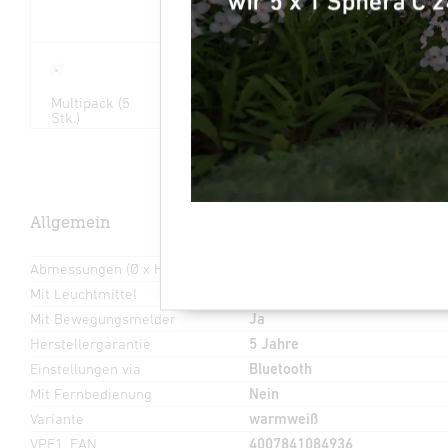
5
x
Multipack (5
36 Jahre (Ø 4,5
Einstellungen
Stk.)
Std / Tag)
via App
Allgemein
Abmessungen (Ø x H)
420 x 55 mm
Mit Leuchtmittel
Ja, STEINEL LED-System
Mit Bewegungsmelder
Ja
Herstellergarantie
5 Jahre
Einstellungen via
Bluetooth
Mit Fernbedienung
Nein
Variante
warmweiß
VPE1, EAN
4007841084936