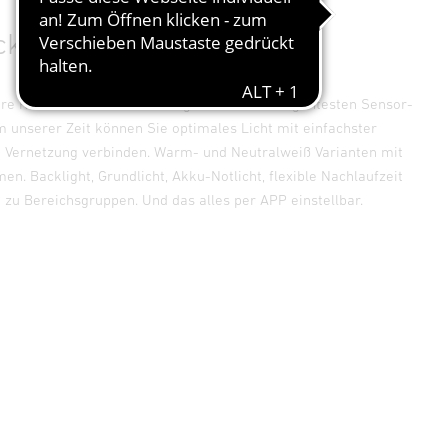
ck
re R-Serie in der Anwendung. Mit dem intelligentesten Sensor-
 unserer Zeit können Sie optimales Licht mit einfachster
nd Vernetzung verbinden. Warm- und Neutralweiß Varianten mit
en. Backlight, Grundlicht, Akku-Notlicht, flexible Nachlaufzeit
 zu Bereichsgruppen. Und das alles per APP einstellbar.