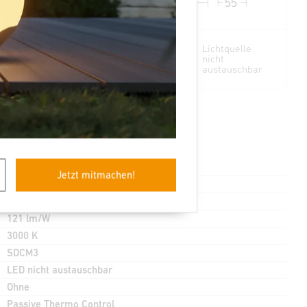
420
55
Lichtquelle
nicht
austauschbar
IP40
2 - 2000 Lux
Jetzt mitmachen!
Ja
2813 lm
121 lm/W
3000 K
SDCM3
LED nicht austauschbar
Ohne
Passive Thermo Control