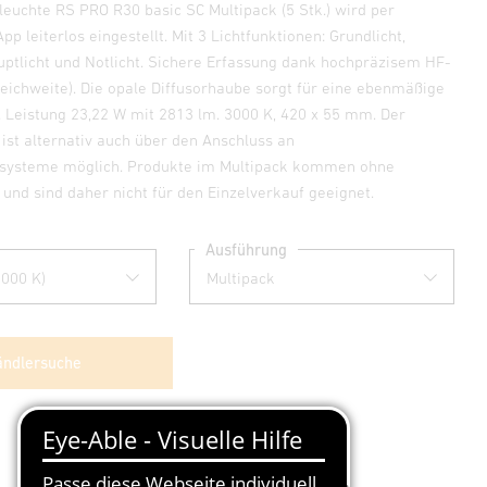
leuchte RS PRO R30 basic SC Multipack (5 Stk.) wird per
pp leiterlos eingestellt. Mit 3 Lichtfunktionen: Grundlicht,
tlicht und Notlicht. Sichere Erfassung dank hochpräzisem HF-
eichweite). Die opale Diffusorhaube sorgt für eine ebenmäßige
g. Leistung 23,22 W mit 2813 lm. 3000 K, 420 x 55 mm. Der
 ist alternativ auch über den Anschluss an
iesysteme möglich. Produkte im Multipack kommen ohne
nd sind daher nicht für den Einzelverkauf geeignet.
Ausführung
ndlersuche