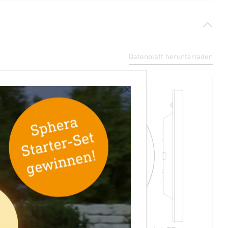
Datenblatt herunterladen
×
420