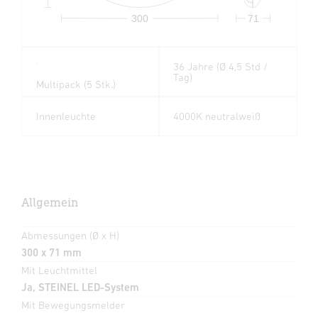
300
71
36 Jahre (Ø 4,5 Std /
5
x
Tag)
Multipack (5 Stk.)
Innenleuchte
4000K neutralweiß
Allgemein
Abmessungen (Ø x H)
300 x 71 mm
Mit Leuchtmittel
Ja, STEINEL LED-System
Mit Bewegungsmelder