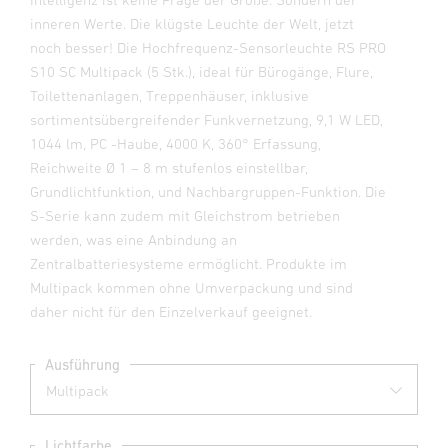
inneren Werte. Die klügste Leuchte der Welt, jetzt
noch besser! Die Hochfrequenz-Sensorleuchte RS PRO
S10 SC Multipack (5 Stk.), ideal für Bürogänge, Flure,
Toilettenanlagen, Treppenhäuser, inklusive
sortimentsübergreifender Funkvernetzung, 9,1 W LED,
1044 lm, PC -Haube, 4000 K, 360° Erfassung,
Reichweite Ø 1 – 8 m stufenlos einstellbar,
Grundlichtfunktion, und Nachbargruppen-Funktion. Die
S-Serie kann zudem mit Gleichstrom betrieben
werden, was eine Anbindung an
Zentralbatteriesysteme ermöglicht. Produkte im
Multipack kommen ohne Umverpackung und sind
daher nicht für den Einzelverkauf geeignet.
Ausführung
Lichtfarbe