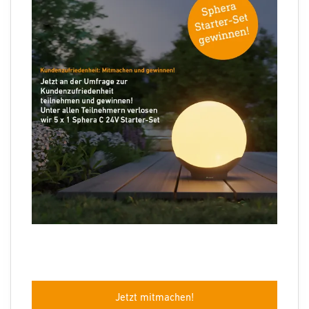
Ihre E-Mail Adresse
7. Entsorgung
Elektrogeräte, Zubehör und Verpackungen sollen einer
umweltgerechten Wiederverwertung zugeführt werden.
Werfen Sie Elektrogeräte nicht in den Hausmüll! Nur für
EU-Länder: Gemäß der geltenden Europäischen Richtlinie
Folgen Sie uns
über Elektro- und Elektronik-Altgeräte und ihrer
Umsetzung in nationales Recht müssen nicht mehr
gebrauchsfähige Elektrogeräte getrennt gesammelt und
einer umweltgerechten Wiederverwertung zugeführt
werden.
Sprachauswahl
Jetzt mitmachen!
Impressum
Datenschutz
Barrierefreiheit
AGB