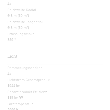
Ja
Reichweite Radial
Ø 8 m (50 m²)
Reichweite Tangential
Ø 8 m (50 m²)
Erfassungswinkel
360 °
Licht
Dämmerungsschalter
Ja
Lichtstrom Gesamtprodukt
1044 lm
Gesamtprodukt Effizienz
115 lm/W
Farbtemperatur
4000 K