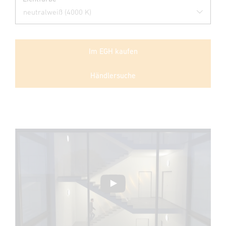
Im EGH kaufen
Händlersuche