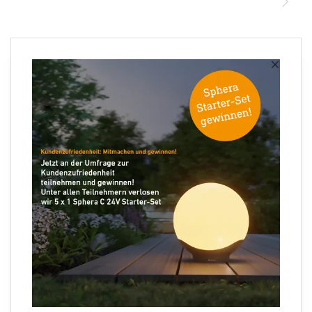
STEINEL Solutions
Download starten
kann zu elektrischem Schock, Verbrennungen oder Tod
führen. Gerät nur im trockenen Zustand reinigen. Gefahr
von Sachschäden! Durch falsche Reinigungsmittel kann das
Newsletter anmelden
×
Gerät beschädigt werden. Gerät mit einem leicht
angefeuchteten Tuch ohne Reinigungsmittel reinigen.
Ihre E-Mail Adresse
7. Entsorgung
Elektrogeräte, Zubehör und Verpackungen sollen einer
umweltgerechten Wiederverwertung zugeführt werden.
Werfen Sie Elektrogeräte nicht in den Hausmüll! Nur für
EU-Länder: Gemäß der geltenden Europäischen Richtlinie
Folgen Sie uns
über Elektro- und Elektronik-Altgeräte und ihrer
Umsetzung in nationales Recht müssen nicht mehr
gebrauchsfähige Elektrogeräte getrennt gesammelt und
einer umweltgerechten Wiederverwertung zugeführt
werden.
Sprachauswahl