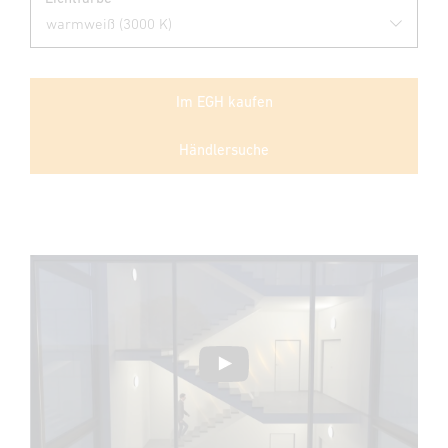
Im EGH kaufen
Händlersuche