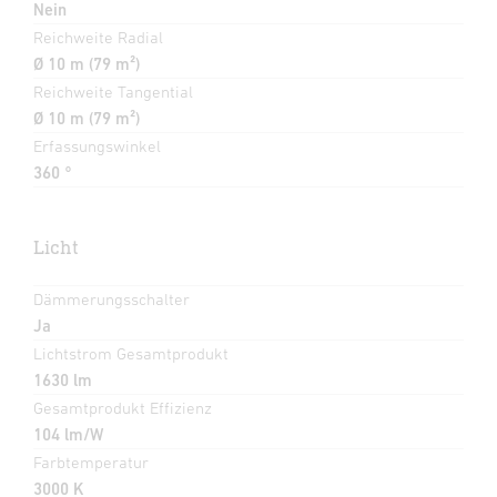
Nein
Reichweite Radial
Ø 10 m (79 m²)
Reichweite Tangential
Ø 10 m (79 m²)
Erfassungswinkel
360 °
Licht
Dämmerungsschalter
Ja
Lichtstrom Gesamtprodukt
1630 lm
Gesamtprodukt Effizienz
104 lm/W
Farbtemperatur
3000 K