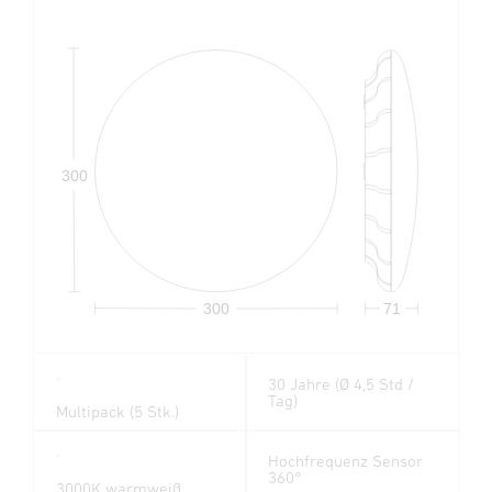
300
300
71
30 Jahre (Ø 4,5 Std /
5
x
Tag)
Multipack (5 Stk.)
Hochfrequenz Sensor
360°
3000K warmweiß