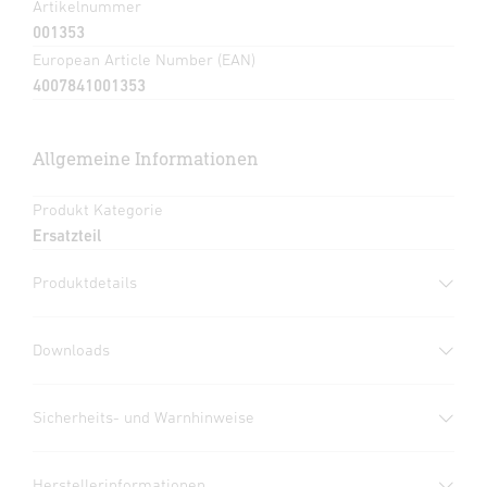
Artikelnummer
001353
European Article Number (EAN)
4007841001353
Allgemeine Informationen
Produkt Kategorie
Ersatzteil
Produktdetails
Downloads
Herstellergarantie
(PDF, 273 KB)
Sicherheits- und Warnhinweise
Download starten
1. Wichtige Produktinformation
Herstellerinformationen