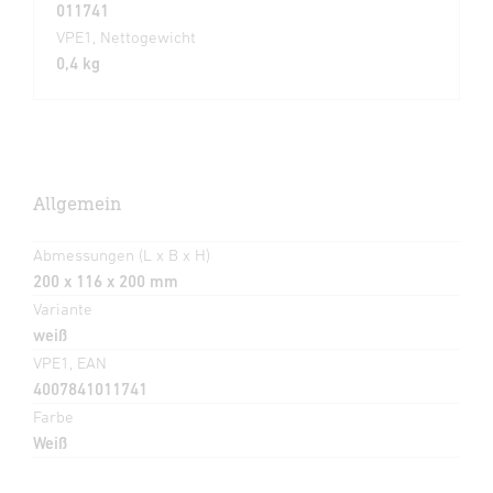
011741
VPE1, Nettogewicht
0,4 kg
Allgemein
Abmessungen (L x B x H)
200 x 116 x 200 mm
Variante
weiß
VPE1, EAN
4007841011741
Farbe
Weiß