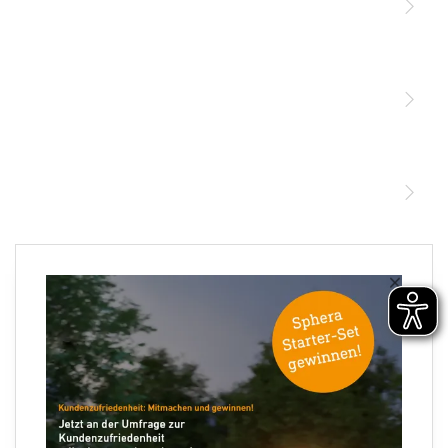
Licht
Sensoren
STEINEL Leuchten & Sensoren Online Shop
Unsere Mission
STEINEL Tools Online Shop
Kontakt
STEINEL Solutions
Newsletter anmelden
×
Ihre E-Mail Adresse