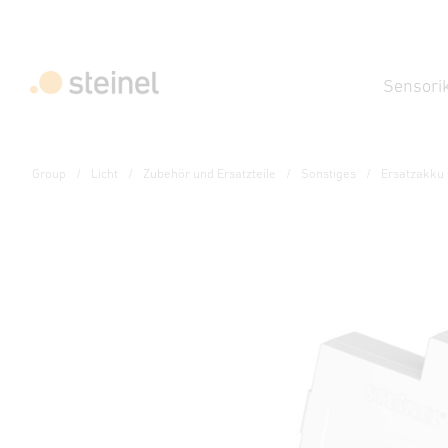
Sensori
Group
Licht
Zubehör und Ersatzteile
Sonstiges
Ersatzakku f
Ersatzteil
Ersatzakku für Notlich
Technische Daten
Downloads
Sicherheits- und Warnhi