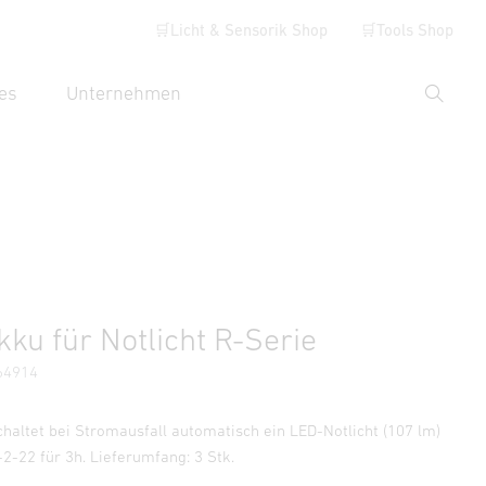
🛒Licht & Sensorik Shop
🛒Tools Shop
es
Unternehmen
Suche
hbegriff eingeben
Händlersuche
kku für Notlicht R-Serie
64914
chaltet bei Stromausfall automatisch ein LED-Notlicht (107 lm)
2-22 für 3h. Lieferumfang: 3 Stk.