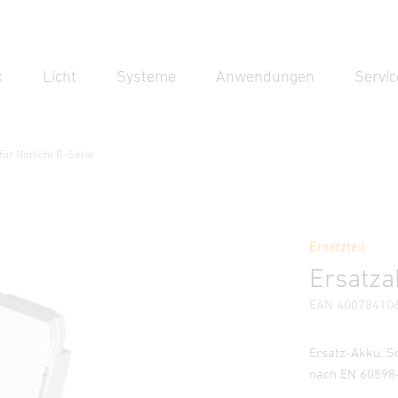
k
Licht
Systeme
Anwendungen
Servic
Suc
Suche
ür Notlicht R-Serie
t R-Serie
Ersatzteil
nweise
Herstellerinformationen
Ersatza
EAN 40078410
Ersatz-Akku. S
nach EN 60598-