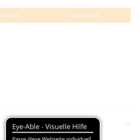
GH kaufen
Händlersuche