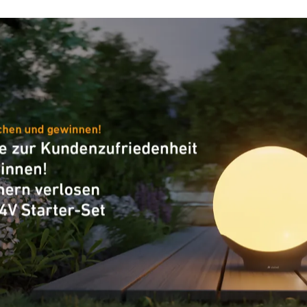
Allgemeine Informationen
Artikelnummer
European Article Number
(EAN)
Allgemeine Informationen
1500 mAh
Produkt Kategorie