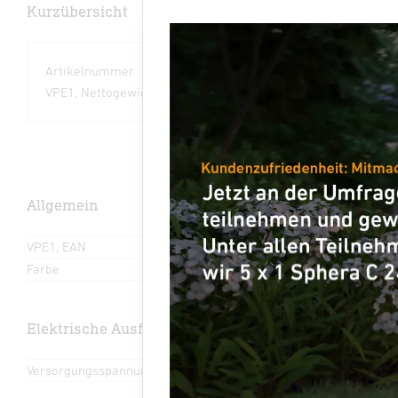
Kurzübersicht
Artikelnummer
064914
VPE1, Nettogewicht
0,07 kg
Allgemein
VPE1, EAN
4007841064914
Farbe
Blau
Elektrische Ausführung
Versorgungsspannung Detail
3 x Batterien Typ AAA, NiMH 