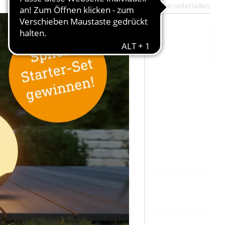
Datenblatt herunterladen
×
064914
4007841064914
Ersatzteil