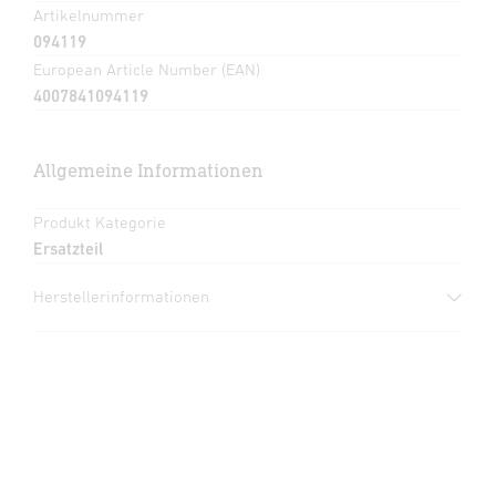
Artikelnummer
094119
European Article Number (EAN)
4007841094119
Allgemeine Informationen
Produkt Kategorie
Ersatzteil
Herstellerinformationen
Hersteller
STEINEL GmbH
Dieselstraße 80-84
33442 Herzebrock-Clarholz
Deutschland
product@steinel.de