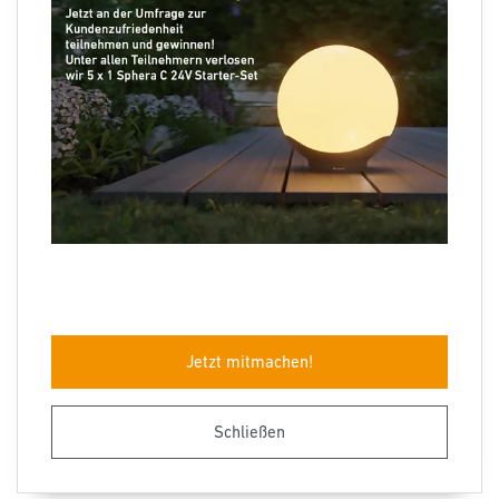
Folgen Sie uns
Sprachauswahl
Jetzt mitmachen!
Impressum
Datenschutz
Barrierefreiheit
AGB
Herstellergarantie
Entsorgungshinweise
Schließen
© STEINEL 2026