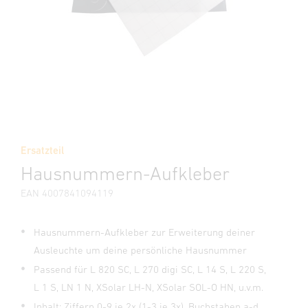
Ersatzteil
Hausnummern-Aufkleber
EAN 4007841094119
Hausnummern-Aufkleber zur Erweiterung deiner
Ausleuchte um deine persönliche Hausnummer
Passend für L 820 SC, L 270 digi SC, L 14 S, L 220 S,
L 1 S, LN 1 N, XSolar LH-N, XSolar SOL-O HN, u.v.m.
Inhalt: Ziffern 0-9 je 2x (1-3 je 3x), Buchstaben a-d,