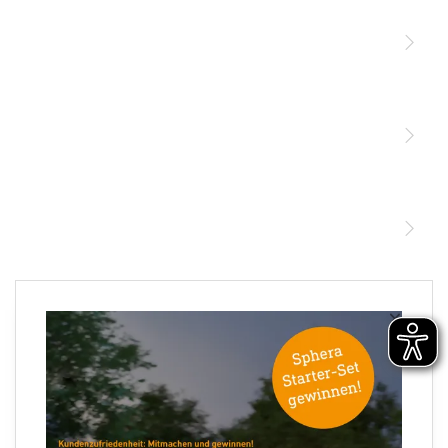
Licht
Sensoren
STEINEL Leuchten & Sensoren Online Shop
Unsere Mission
STEINEL Tools Online Shop
Kontakt
STEINEL Solutions
Newsletter anmelden
×
Ihre E-Mail Adresse