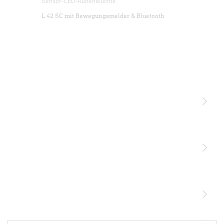
Sensor-LED-Außenleuchte
L 42 SC mit Bewegungsmelder & Bluetooth
Licht
Sensoren
STEINEL Leuchten & Sensoren Online Shop
Unsere Mission
STEINEL Tools Online Shop
Kontakt
STEINEL Solutions