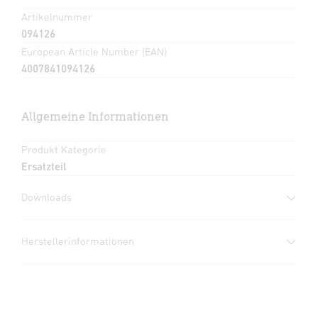
Artikelnummer
094126
European Article Number (EAN)
4007841094126
Allgemeine Informationen
Produkt Kategorie
Ersatzteil
Downloads
Bedienungsanleitung
(PDF, 50 MB)
Herstellerinformationen
Download starten
Hersteller
STEINEL GmbH
Bedienungsanleitung
(PDF, 90 MB)
Dieselstraße 80-84
Download starten