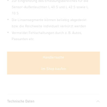
Zur Eingrenzung des Erfassungsbereiches für die
Sensor-Außenleuchten L 40 S und L 42 S sowie L
10 S
Die Linsensegmente können beliebig abgedeckt
bzw. die Reichweite individuell verkürzt werden
Vermeidet Fehlschaltungen durch z. B. Autos,
Passanten etc.
Händlersuche
Im Shop kaufen
Technische Daten