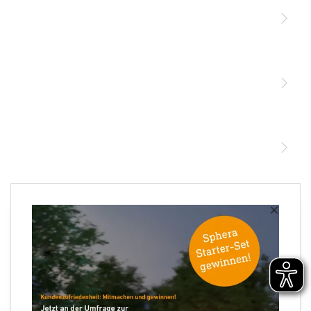
Licht
Sensoren
STEINEL Leuchten & Sensoren Online Shop
Unsere Mission
STEINEL Tools Online Shop
Kontakt
STEINEL Solutions
Newsletter anmelden
×
Ihre E-Mail Adresse