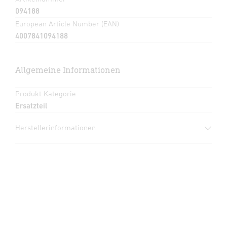
094188
European Article Number (EAN)
4007841094188
Allgemeine Informationen
Produkt Kategorie
Ersatzteil
Herstellerinformationen
Hersteller
STEINEL GmbH
Dieselstraße 80-84
33442 Herzebrock-Clarholz
Deutschland
product@steinel.de