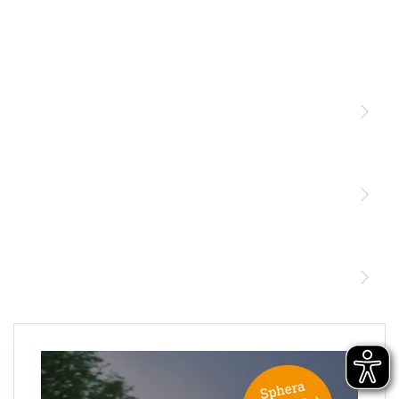
Licht
Sensoren
STEINEL Leuchten & Sensoren Online Shop
Unsere Mission
STEINEL Tools Online Shop
Kontakt
STEINEL Solutions
Newsletter anmelden
×
Ihre E-Mail Adresse