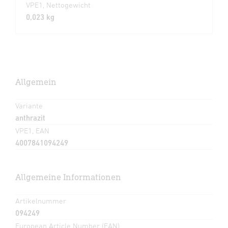
VPE1, Nettogewicht
0,023 kg
Allgemein
Variante
anthrazit
VPE1, EAN
4007841094249
Allgemeine Informationen
Artikelnummer
094249
European Article Number (EAN)