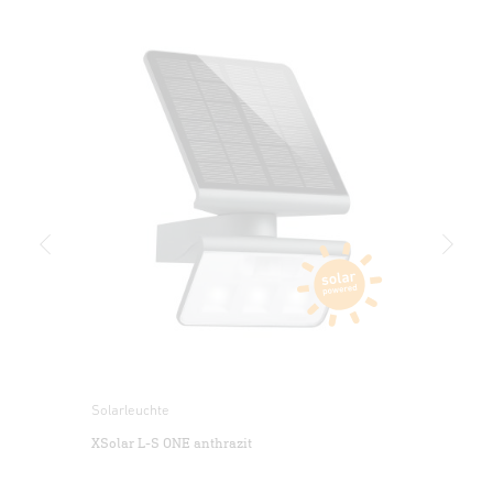
Solarleuchte
Sola
XSolar L-S ONE anthrazit
XSo