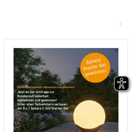
STEINEL Leuchten & Sensoren Online Shop
Unsere Mission
STEINEL Tools Online Shop
Kontakt
STEINEL Solutions
Newsletter anmelden
×
Ihre E-Mail Adresse
Folgen Sie uns