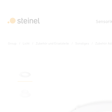
Sensori
Group
Licht
Zubehör und Ersatzteile
Sonstiges
Zubehör Ad
Zubehör - Professional Line
Zubehör Adapterring 
Technische Daten
Downloads
Sicherheits- und Warnhi