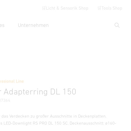
🛒Licht & Sensorik Shop
🛒Tools Shop
es
Unternehmen
Suche
hbegriff eingeben
Händlersuche
essional Line
 Adapterring DL 150
87364
r das Verdecken zu großer Ausschnitte in Deckenplatten.
as LED-Downlight RS PRO DL 150 SC. Deckenausschnitt: ø160-