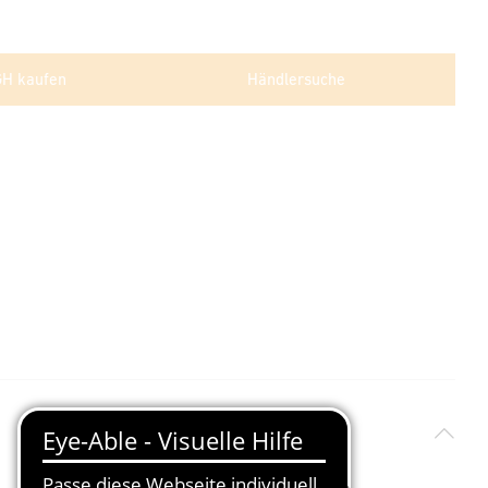
GH kaufen
Händlersuche