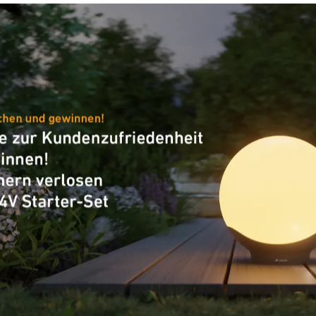
Allgemeine Informationen
Artikelnummer
European Article Number
(EAN)
Allgemeine Informationen
Produkt Kategorie
Ausschreibungstext DOCX
(