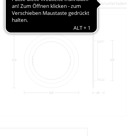
Datenblatt herunterladen
210
155
44
210