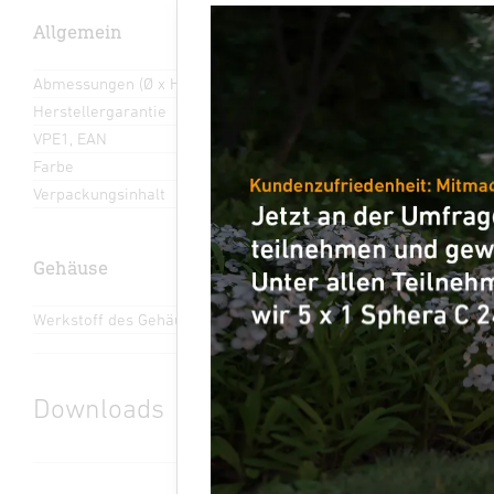
Allgemein
Abmessungen (Ø x H)
210 x 45 mm
Herstellergarantie
5 Jahre
VPE1, EAN
4007841087364
Farbe
Weiß
Verpackungsinhalt
1
Gehäuse
Werkstoff des Gehäuses
Kunststoff
Downloads
Herstellergarantie
(PDF, 360 KB)