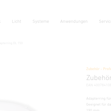
k
Licht
Systeme
Anwendungen
Servic
Suc
Suche
apterring DL 150
DL 150
Zubehör - Prof
nweise
Herstellerinformationen
Zubehör
Zubehör
EAN 40078410
Adapterring fü
Geeignet für d
190 mm.