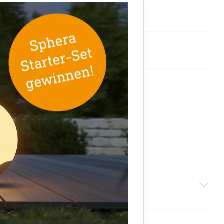
×
087364
4007841087364
Zubehör
DOCX, 7537 Bytes)