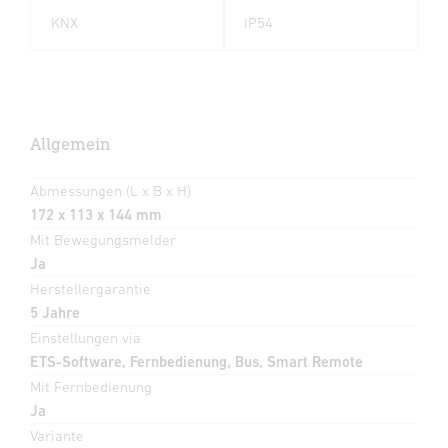
KNX
IP54
Allgemein
Abmessungen (L x B x H)
172 x 113 x 144 mm
Mit Bewegungsmelder
Ja
Herstellergarantie
5 Jahre
Einstellungen via
ETS-Software, Fernbedienung, Bus, Smart Remote
Mit Fernbedienung
Ja
Variante