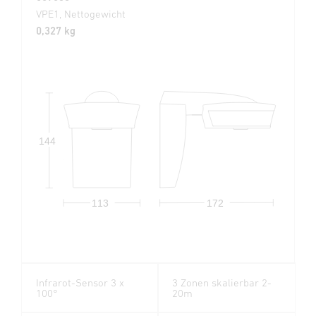
VPE1, Nettogewicht
0,327 kg
144
113
172
Infrarot-Sensor 3 x
3 Zonen skalierbar 2-
100°
20m