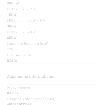
2000 VA
LED Lampen < 2 W
100 W
LED Lampen > 2 W < 8 W
300 W
LED Lampen > 8 W
600 W
Kapazitive Belastung in μF
176 µF
Eigenverbrauch
0,26 W
Allgemeine Informationen
Artikelnummer
033569
European Article Number (EAN)
4007841033569