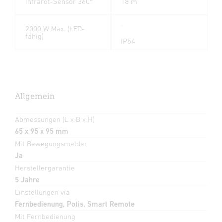
Infrarot-Sensor 360°
18 m
2000 W Max. (LED-
fähig)
IP54
Allgemein
Abmessungen (L x B x H)
65 x 95 x 95 mm
Mit Bewegungsmelder
Ja
Herstellergarantie
5 Jahre
Einstellungen via
Fernbedienung, Potis, Smart Remote
Mit Fernbedienung