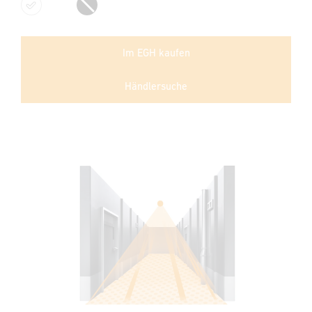
Weiß
Schwarz
Im EGH kaufen
Händlersuche