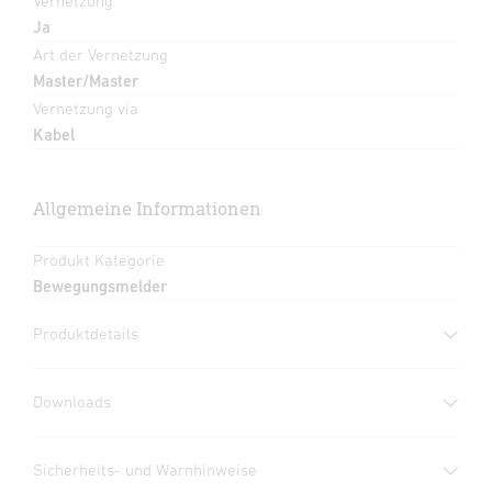
Vernetzung
Ja
Art der Vernetzung
Master/Master
Vernetzung via
Kabel
Allgemeine Informationen
Produkt Kategorie
Bewegungsmelder
Produktdetails
Downloads
Herstellergarantie
(PDF, 360 KB)
Sicherheits- und Warnhinweise
Download starten