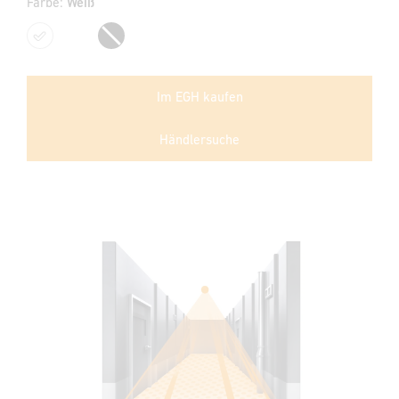
Farbe:
Weiß
Weiß
Schwarz
Im EGH kaufen
Händlersuche