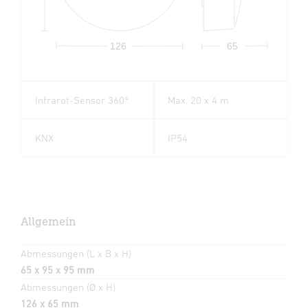
126
65
Infrarot-Sensor 360°
Max. 20 x 4 m
KNX
IP54
Allgemein
Abmessungen (L x B x H)
65 x 95 x 95 mm
Abmessungen (Ø x H)
126 x 65 mm