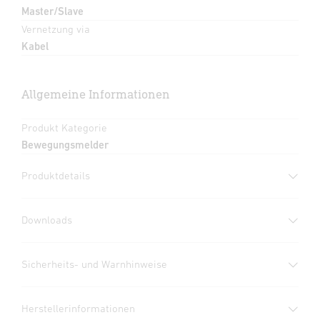
Master/Slave
Vernetzung via
Kabel
Allgemeine Informationen
Produkt Kategorie
Bewegungsmelder
Produktdetails
Downloads
Herstellergarantie
(PDF, 360 KB)
Sicherheits- und Warnhinweise
Download starten
1. Wichtige Produktinformation
Herstellerinformationen
Bitte sorgfältig lesen und aufbewahren!
Datenblatt
(PDF, 1417 KB)