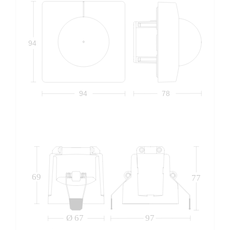
94
94
78
69
77
Ø 67
97