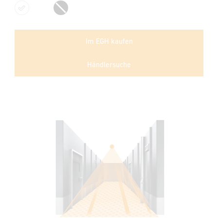
Weiß
Schwarz
Im EGH kaufen
Händlersuche