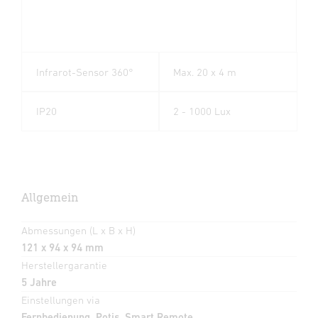
Infrarot-Sensor 360°
Max. 20 x 4 m
IP20
2 - 1000 Lux
Allgemein
Abmessungen (L x B x H)
121 x 94 x 94 mm
Herstellergarantie
5 Jahre
Einstellungen via
Fernbedienung, Potis, Smart Remote