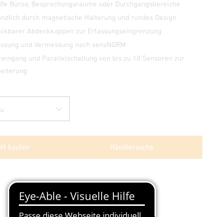
roße Büros, Besprechungsräume oder Durchgangsbereiche
ndlich durch magnetische Halterung und rundes Design
teckbarer Abdeckkappen zur Erfassungseingrenzung
lassung und Vermessung nach sensNORM
reingang und Parallelschaltung von bis zu 10 Sensoren zur
eiterung
GH kaufen
Händlersuche