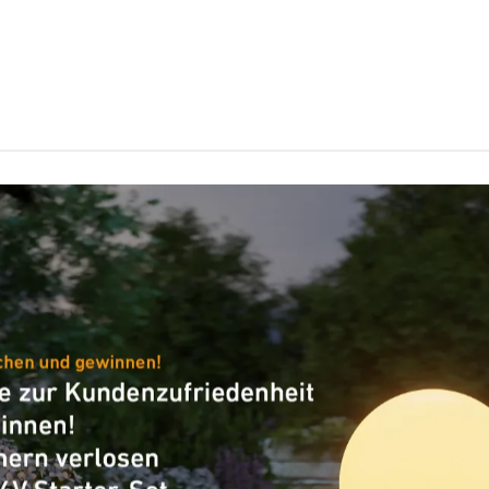
Vernetzung via
Kabel
Variante
COM1 - Deckeneinbau
Artikelnummer
086916
VPE1, Nettogewicht
0,215 kg