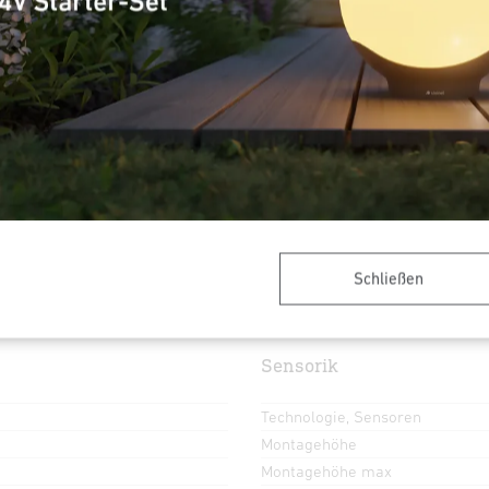
Max. ø 24 m
IP20
2 - 1000 Lux
Schließen
Sensorik
Technologie, Sensoren
Montagehöhe
Montagehöhe max