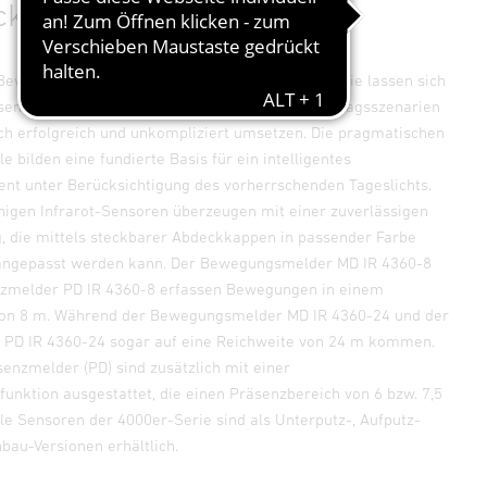
ck.
Bewegungs- und Präsenzmeldern der 4000er-Serie lassen sich
 sensorbasierten Standardanforderungen und Alltagsszenarien
ch erfolgreich und unkompliziert umsetzen. Die pragmatischen
e bilden eine fundierte Basis für ein intelligentes
t unter Berücksichtigung des vorherrschenden Tageslichts.
ähigen Infrarot-Sensoren überzeugen mit einer zuverlässigen
, die mittels steckbarer Abdeckkappen in passender Farbe
angepasst werden kann. Der Bewegungsmelder MD IR 4360-8
nzmelder PD IR 4360-8 erfassen Bewegungen in einem
on 8 m. Während der Bewegungsmelder MD IR 4360-24 und der
 PD IR 4360-24 sogar auf eine Reichweite von 24 m kommen.
senzmelder (PD) sind zusätzlich mit einer
unktion ausgestattet, die einen Präsenzbereich von 6 bzw. 7,5
le Sensoren der 4000er-Serie sind als Unterputz-, Aufputz-
bau-Versionen erhältlich.