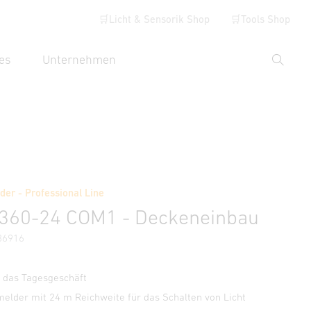
🛒Licht & Sensorik Shop
🛒Tools Shop
es
Unternehmen
Suche
hbegriff eingeben
Händlersuche
er - Professional Line
ehör
4360-24 COM1 - Deckeneinbau
86916
 das Tagesgeschäft
lder mit 24 m Reichweite für das Schalten von Licht