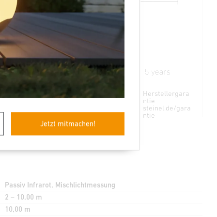
Ø 67
97
5 Sek - 60 Min
Teach mode
Herstellergara
ntie
steinel.de/gara
ntie
Jetzt mitmachen!
Passiv Infrarot, Mischlichtmessung
2 – 10,00 m
10,00 m