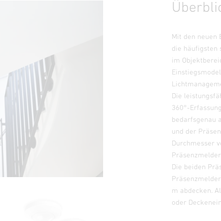
Überbli
Mit den neuen 
die häufigsten
im Objektberei
Einstiegsmodell
Lichtmanagemen
Die leistungsf
360°-Erfassung
bedarfsgenau 
und der Präse
Durchmesser v
Präsenzmelder
Die beiden Prä
Präsenzmelderf
m abdecken. Al
oder Deckenein