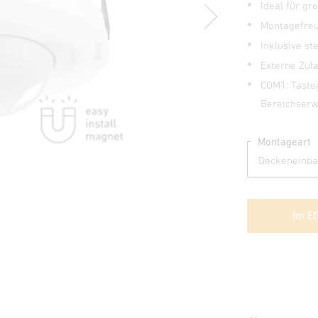
Ideal für g
Montagefreu
Inklusive s
Externe Zu
COM1: Taste
Bereichserw
Montageart
Im E