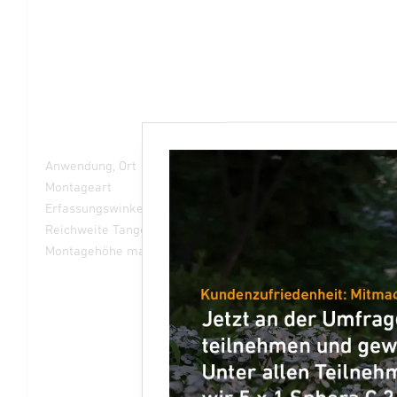
Anwendung, Ort
Innenbereich
Montageart
Deckeneinbau
Erfassungswinkel
360 °
Reichweite Tangential
Ø 24 m (452 m²)
Montagehöhe max
10,00 m