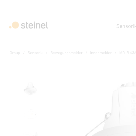
Sensori
Group
Sensorik
Bewegungsmelder
Innenmelder
MD IR 43
Bewegungsmelder - Professional Line
MD IR 4360-24 COM1 -
Eigenschaften
Technische Daten
Downloads
Sich