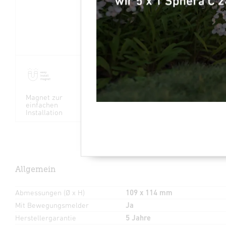
Magnet zur
Infrarot-Sensor
Montagehöhe
einfachen
360°
max. 10 m
Installation
Allgemein
Abmessungen (Ø x H)
109 x 114 mm
Mit Bewegungsmelder
Ja
Herstellergarantie
5 Jahre