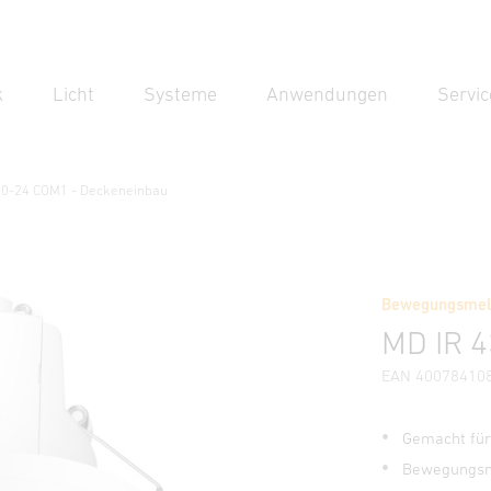
k
Licht
Systeme
Anwendungen
Servic
Suc
Suche
60-24 COM1 - Deckeneinbau
 Deckeneinbau
Bewegungsmeld
erheits- und Warnhinweise
Herstellerinformationen
Zub
MD IR 
EAN 40078410
Gemacht für
Bewegungsme