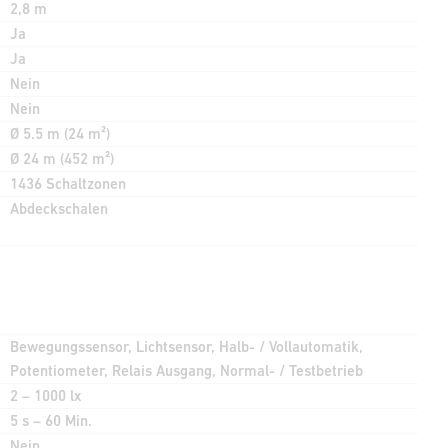
2,8 m
Ja
Ja
Nein
Nein
Ø 5.5 m (24 m²)
Ø 24 m (452 m²)
1436 Schaltzonen
Abdeckschalen
Bewegungssensor, Lichtsensor, Halb- / Vollautomatik,
Potentiometer, Relais Ausgang, Normal- / Testbetrieb
2 – 1000 lx
5 s – 60 Min.
Nein