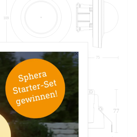
109
×
109
75
69
77