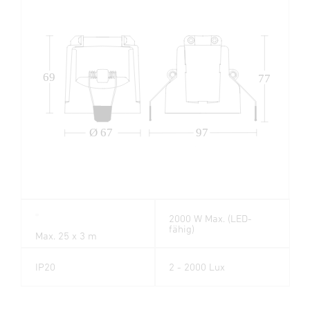
69
77
Ø 67
97
2000 W Max. (LED-
fähig)
Max. 25 x 3 m
IP20
2 - 2000 Lux