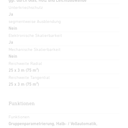
ggf. durch Glas, Holz und Leichtbauwände
Unterkriechschutz
Ja
segmentweise Ausblendung
Nein
Elektronische Skalierbarkeit
Ja
Mechanische Skalierbarkeit
Nein
Reichweite Radial
25 x 3 m (75 m²)
Reichweite Tangential
25 x 3 m (75 m²)
Funktionen
Funktionen
Gruppenparametrierung, Halb- / Vollautomatik,