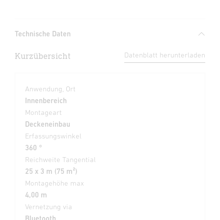
Technische Daten
Kurzübersicht
Datenblatt herunterladen
Anwendung, Ort
Innenbereich
Montageart
Deckeneinbau
Erfassungswinkel
360 °
Reichweite Tangential
25 x 3 m (75 m²)
Montagehöhe max
4,00 m
Vernetzung via
Bluetooth