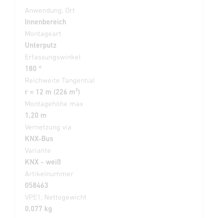
Anwendung, Ort
Innenbereich
Montageart
Unterputz
Erfassungswinkel
180 °
Reichweite Tangential
r = 12 m (226 m²)
Montagehöhe max
1,20 m
Vernetzung via
KNX-Bus
Variante
KNX - weiß
Artikelnummer
058463
VPE1, Nettogewicht
0,077 kg