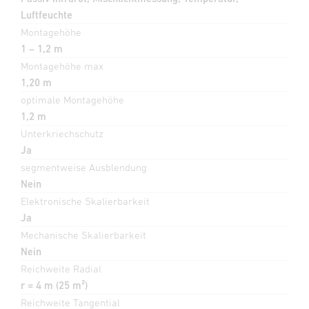
Luftfeuchte
Montagehöhe
1 – 1,2 m
Montagehöhe max
1,20 m
optimale Montagehöhe
1,2 m
Unterkriechschutz
Ja
segmentweise Ausblendung
Nein
Elektronische Skalierbarkeit
Ja
Mechanische Skalierbarkeit
Nein
Reichweite Radial
r = 4 m (25 m²)
Reichweite Tangential