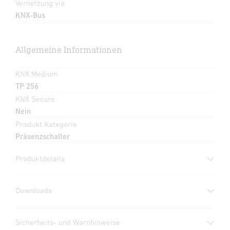
Vernetzung via
KNX-Bus
Allgemeine Informationen
KNX Medium
TP 256
KNX Secure
Nein
Produkt Kategorie
Präsenzschalter
Produktdetails
Downloads
Herstellergarantie
(PDF, 360 KB)
Sicherheits- und Warnhinweise
Download starten