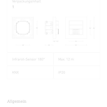
Verpackungsinhalt
1
48
50
80
50
10
10
80
48
30
Infrarot-Sensor 180°
Max. 12 m
KNX
IP20
Allgemein