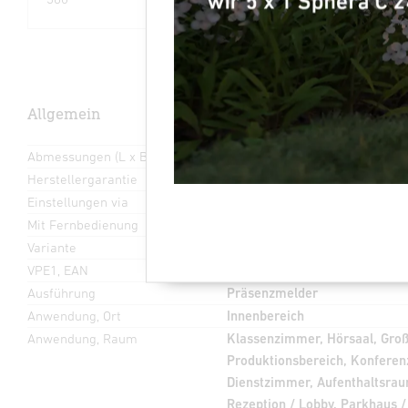
Allgemein
Abmessungen (L x B x H)
65 x 120 x 120 mm
Herstellergarantie
5 Jahre
Einstellungen via
Fernbedienung, DIP-Schalter,
Mit Fernbedienung
Nein
Variante
COM1 - Aufputz schwarz
VPE1, EAN
4007841068615
Ausführung
Präsenzmelder
Anwendung, Ort
Innenbereich
Anwendung, Raum
Klassenzimmer, Hörsaal, Gro
Produktionsbereich, Konfere
Dienstzimmer, Aufenthaltsrau
Rezeption / Lobby, Parkhaus /