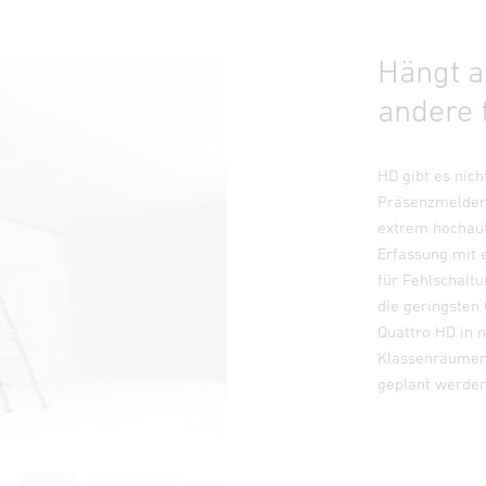
Hängt a
andere 
HD gibt es nic
Präsenzmeldern
extrem hochauf
Erfassung mit 
für Fehlschaltu
die geringsten 
Quattro HD in 
Klassenräumen 
geplant werden