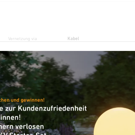
Vernetzung via
Kabel
Variante
COM1 - Aufputz schwarz
Artikelnummer
068615
VPE1, Nettogewicht
0,242 kg
Verpackungsinhalt
1
2000 W Max.
Ideal 2,5 - 10 m
Innen-
(LED-fähig)
Bewegungsmel