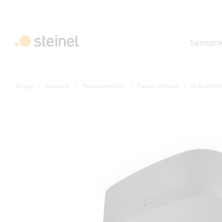
Sensori
Group
Sensorik
Präsenzmelder
Passiv-Infrarot
IR Quattro
Präsenzmelder - Professional Line
IR Quattro HD 24m CO
Eigenschaften
Technische Daten
Produktdetails