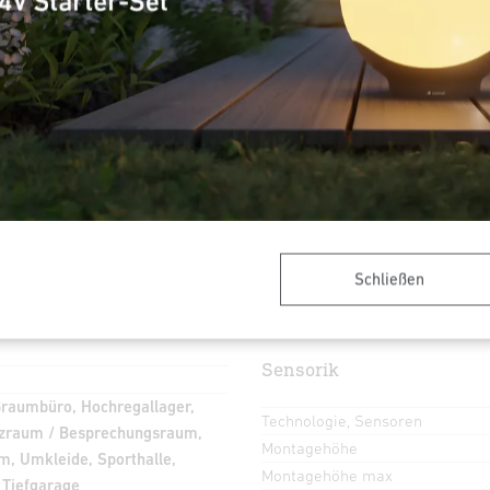
der
Allgemeine Informationen
Artikelnummer
European Article Number
(EAN)
 Potis, Smart Remote
Erfassungswinkel
Schließen
Öffnungswinkel
Sensorik
ßraumbüro, Hochregallager,
Technologie, Sensoren
nzraum / Besprechungsraum,
Montagehöhe
m, Umkleide, Sporthalle,
Montagehöhe max
 Tiefgarage