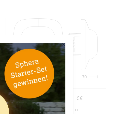
×
120
120
70
IQ-mode
Herstellergara
CE
ntie