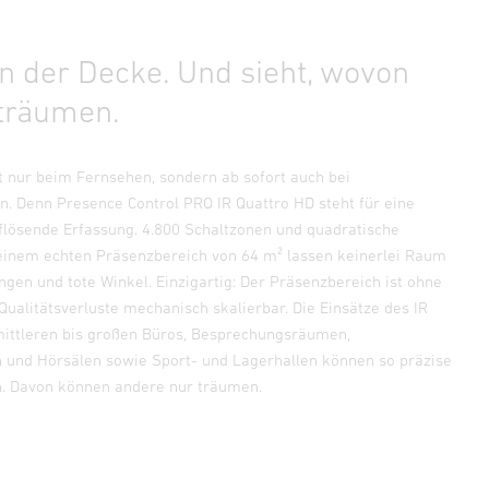
n der Decke. Und sieht, wovon
träumen.
ht nur beim Fernsehen, sondern ab sofort auch bei
. Denn Presence Control PRO IR Quattro HD steht für eine
lösende Erfassung. 4.800 Schaltzonen und quadratische
einem echten Präsenzbereich von 64 m² lassen keinerlei Raum
ngen und tote Winkel. Einzigartig: Der Präsenzbereich ist ohne
Qualitätsverluste mechanisch skalierbar. Die Einsätze des IR
mittleren bis großen Büros, Besprechungsräumen,
und Hörsälen sowie Sport- und Lagerhallen können so präzise
. Davon können andere nur träumen.