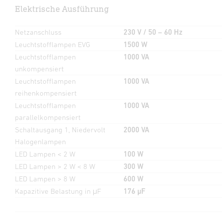
Elektrische Ausführung
Netzanschluss
230 V / 50 – 60 Hz
Leuchtstofflampen EVG
1500 W
Leuchtstofflampen
1000 VA
unkompensiert
Leuchtstofflampen
1000 VA
reihenkompensiert
Leuchtstofflampen
1000 VA
parallelkompensiert
Schaltausgang 1, Niedervolt
2000 VA
Halogenlampen
LED Lampen < 2 W
100 W
LED Lampen > 2 W < 8 W
300 W
LED Lampen > 8 W
600 W
Kapazitive Belastung in μF
176 µF