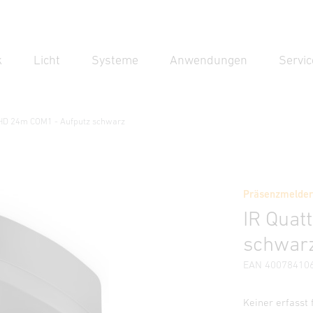
k
Licht
Systeme
Anwendungen
Servic
Suc
Suche
 HD 24m COM1 - Aufputz schwarz
M1 - Aufputz schwarz
Präsenzmelder 
Downloads
Sicherheits- und Warnhinweise
Herstellerinf
IR Quat
schwar
EAN 40078410
Keiner erfasst