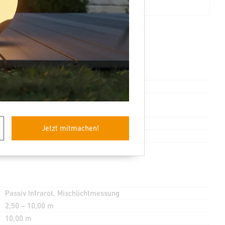
steinel.de/gara
ntie
068615
4007841068615
360 °
Jetzt mitmachen!
160 °
Passiv Infrarot, Mischlichtmessung
2,50 – 10,00 m
10,00 m