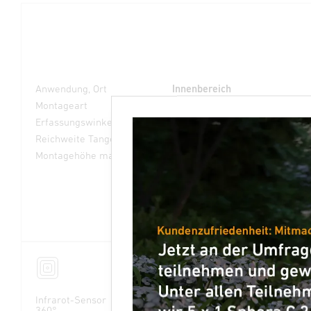
Anwendung, Ort
Innenbereich
Montageart
Aufputz
Erfassungswinkel
360 °
Reichweite Tangential
20 x 20 m (400 m²)
Montagehöhe max
10,00 m
Infrarot-Sensor
Max. 8 x 8 m
4800 Zonen
360°
Präsenz