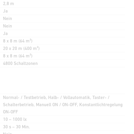
2,8 m
Ja
Nein
Nein
Ja
8 x 8 m (64 m²)
20 x 20 m (400 m²)
8 x 8 m (64 m²)
4800 Schaltzonen
Normal- / Testbetrieb, Halb- / Vollautomatik, Taster- /
Schalterbetrieb, Manuell ON / ON-OFF, Konstantlichtregelung
ON-OFF
10 – 1000 lx
30 s – 30 Min.