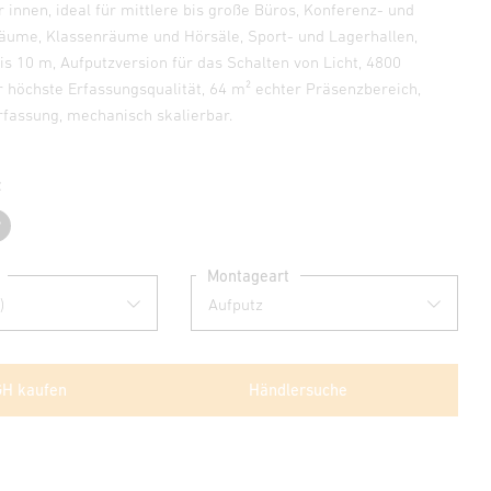
 innen, ideal für mittlere bis große Büros, Konferenz- und
ume, Klassenräume und Hörsäle, Sport- und Lagerhallen,
s 10 m, Aufputzversion für das Schalten von Licht, 4800
r höchste Erfassungsqualität, 64 m² echter Präsenzbereich,
rfassung, mechanisch skalierbar.
z
Schwarz
Montageart
GH kaufen
Händlersuche