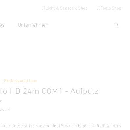
🛒Licht & Sensorik Shop
🛒Tools Shop
es
Unternehmen
Suche
hbegriff eingeben
Händlersuche
- Professional Line
ormationen
Zubehör
tro HD 24m COM1 - Aufputz
z
68615
 feiner! Infrarot-Präsenzmelder Presence Control PRO IR Quattro