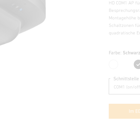
HD COM1 AP für
Besprechungsrä
Montagehöhe bi
Schaltzonen fü
quadratische E
Farbe:
Schwar
Weiß
Schnittstelle
Im E